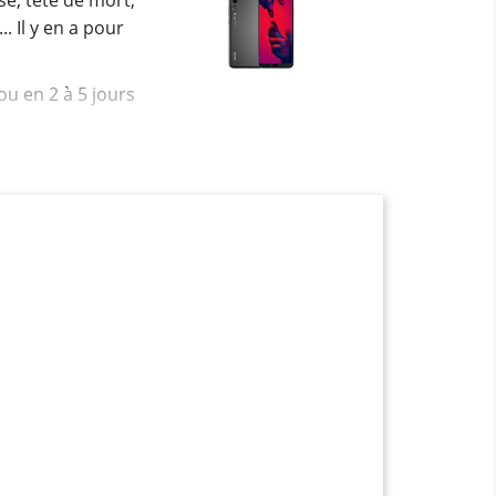
e, tête de mort,
. Il y en a pour
ou en 2 à 5 jours