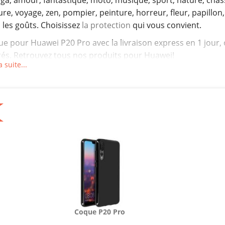
a, amour, fantastique, moto, musique, sport, nature, chass
ure, voyage, zen, pompier, peinture, horreur, fleur, papillon,..
 les goûts. Choisissez
la protection
qui vous convient.
e pour Huawei P20 Pro avec la livraison express en 1 jour, 
és. Retrouvez tous nos produits pour Huawei!
a suite...
 60 produits.
Coque P20 Pro