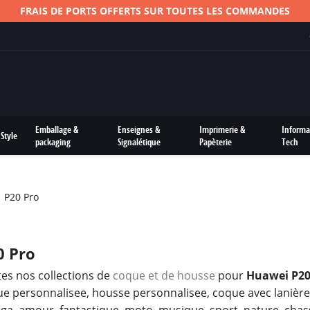
FRAIS DE PORTS OFFERTS SUR TOUTES LES COMMANDES
Emballage &
Enseignes &
Imprimerie &
Informa
Style
packaging
Signalétique
Papèterie
Tech
P20 Pro
0 Pro
es nos collections de
coque et de housse
pour
Huawei P2
e personnalisee, housse personnalisee, coque avec lanière