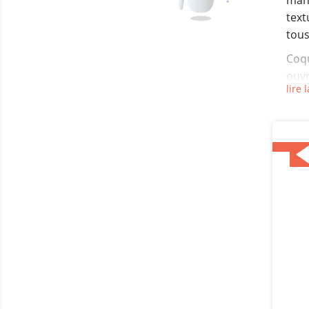
mang
text
tous
Coqu
ouvr
lire l
Il y a