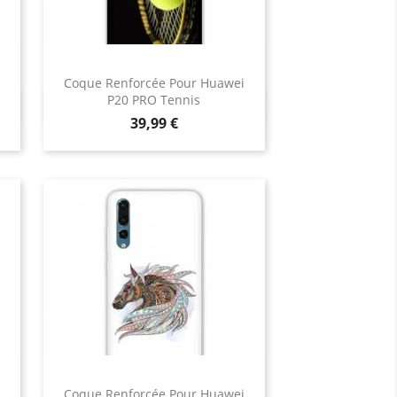
Coque Renforcée Pour Huawei
P20 PRO Tennis
Aperçu rapide

Prix
39,99 €
Coque Renforcée Pour Huawei