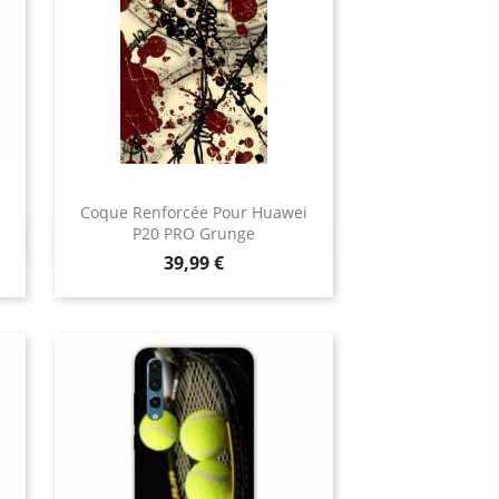
Coque Renforcée Pour Huawei
P20 PRO Grunge
Aperçu rapide

Prix
39,99 €