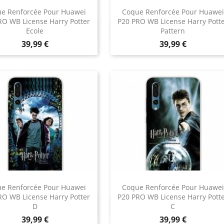
e Renforcée Pour Huawei
Coque Renforcée Pour Huawei
RO WB License Harry Potter
P20 PRO WB License Harry Pott
Aperçu rapide
Aperçu rapide


Ecole
Pattern
Prix
Prix
39,99 €
39,99 €
e Renforcée Pour Huawei
Coque Renforcée Pour Huawei
RO WB License Harry Potter
P20 PRO WB License Harry Pott
Aperçu rapide
Aperçu rapide


D
C
Prix
Prix
39,99 €
39,99 €