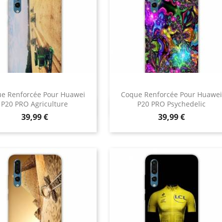
e Renforcée Pour Huawei
Coque Renforcée Pour Huawei
P20 PRO Agriculture
P20 PRO Psychedelic
Aperçu rapide
Aperçu rapide


Prix
Prix
39,99 €
39,99 €