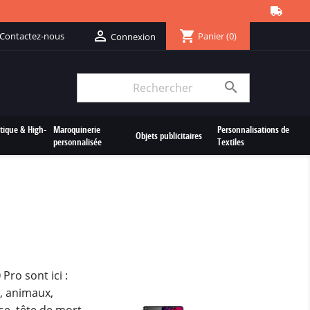
shopping_cart

Contactez-nous
Panier
(0)
Connexion

tique & High-
Maroquinerie
Personnalisations de
Objets publicitaires
personnalisée
Textiles
0
Pro sont ici :
, animaux,