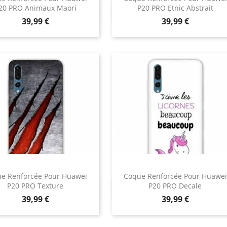
20 PRO Animaux Maori
P20 PRO Etnic Abstrait
Aperçu rapide
Aperçu rapide


Prix
Prix
39,99 €
39,99 €
e Renforcée Pour Huawei
Coque Renforcée Pour Huawei
P20 PRO Texture
P20 PRO Decale
Aperçu rapide
Aperçu rapide


Prix
Prix
39,99 €
39,99 €