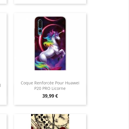
Coque Renforcée Pour Huawei
l
P20 PRO Licorne
Aperçu rapide

Prix
39,99 €