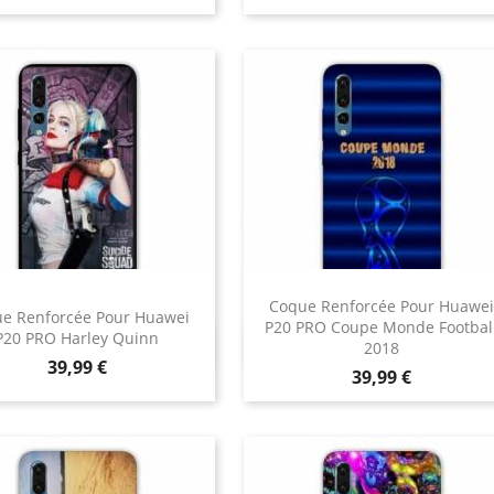
Coque Renforcée Pour Huawei
e Renforcée Pour Huawei
P20 PRO Coupe Monde Footbal
P20 PRO Harley Quinn
Aperçu rapide
Aperçu rapide


2018
Prix
39,99 €
Prix
39,99 €