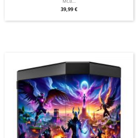
MCB...
Prix
39,99 €