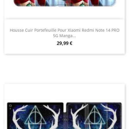
Housse Cuir Portefeuille Pour Xiaomi Redmi Note 14 PRO
5G Manga...
Prix
29,99 €