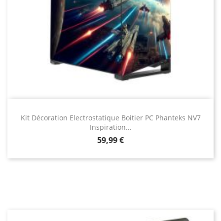
Kit Décoration Electrostatique Boitier PC Phanteks NV7
Inspiration...
Prix
59,99 €