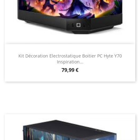
Kit Décoration Electrostatique Boitier PC Hyte Y70
Inspiration...
Prix
79,99 €