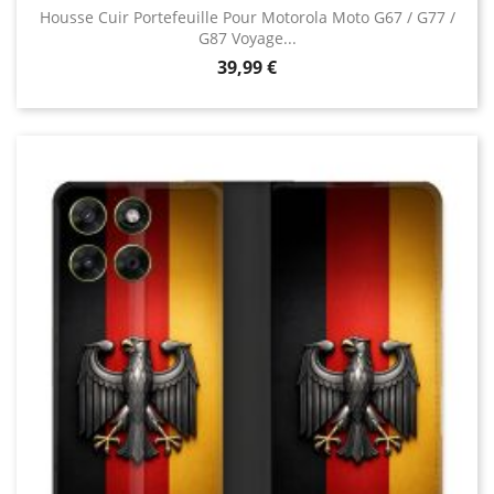
Housse Cuir Portefeuille Pour Motorola Moto G67 / G77 /
G87 Voyage...
Prix
39,99 €