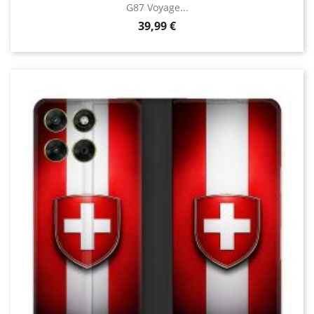
G87 Voyage...
Prix
39,99 €