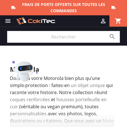
FRAIS DE PORTS OFFERTS SUR TOUTES LES
COMMANDES
shopping_cart



Motorola
Donnez à votre Motorola bien plus qu’une
simple protection : faites-en
un objet unique
qui
raconte votre histoire. Notre collection réunit
coques renforcées
et
housses portefeuille en
cuir
(véritable ou vegan premium), toutes
personnalisables
avec vos photos, logos,
illustrations ou citations. Que vous ayez un
Moto