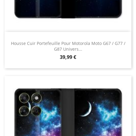
Housse Cuir Portefeuille Pour Motorola Moto G67 / G77 /
G87 Univers...
Prix
39,99 €