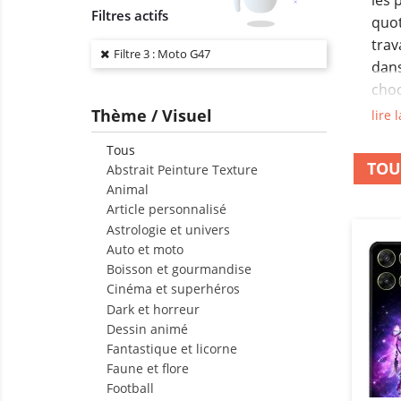
les 
Filtres actifs
quot
trav
Filtre 3 : Moto G47
dans
choc
acci
Thème / Visuel
lire l
esse
Tous
Cet
TOU
Abstrait Peinture Texture
prot
Animal
dos,
Article personnalisé
Astrologie et univers
lors
Auto et moto
du q
Boisson et gourmandise
visi
Cinéma et superhéros
rang
Dark et horreur
appo
Dessin animé
Fantastique et licorne
Le g
Faune et flore
est 
Football
gêne