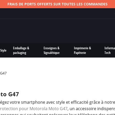
FRAIS DE PORTS OFFERTS SUR TOUTES LES COMMANDES
Emballage &
Enseignes &
Imprimerie &
Informa
Style
packaging
Signalétique
Papèterie
Tech
 G47
to G47
égez votre smartphone avec style et efficacité grâce à notr
rotection pour Motorola Moto G47
, un accessoire indispen