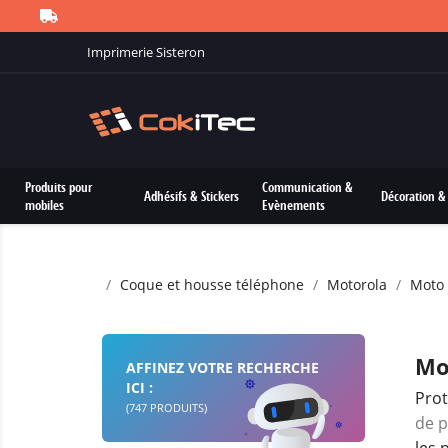
Imprimerie Sisteron
Produits pour
Communication &
Adhésifs & Stickers
Décoration & 
mobiles
Evènements
Coque et housse téléphone
Motorola
Moto
Mo
AFFINEZ VOTRE RECHERCHE
ICI :
Prot
(747 PRODUITS)
de p