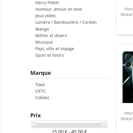
Harry Potter
déga
Hous
Humour, amour et sexe
obst
Motor
Jeux video
norm
Lanière / Bandoulière / Cordon
prat
Manga
Métier et divers
Le M
Musique
: ap
Pays, ville et voyage
appl
Sport et loisirs
risq
dava
Marque
télé
rapi
Tous
votr
CKTC
Cokitec
Cet
adap
Hous
Prix
long
Motor
de m
poch
15,00 € - 45,00 €