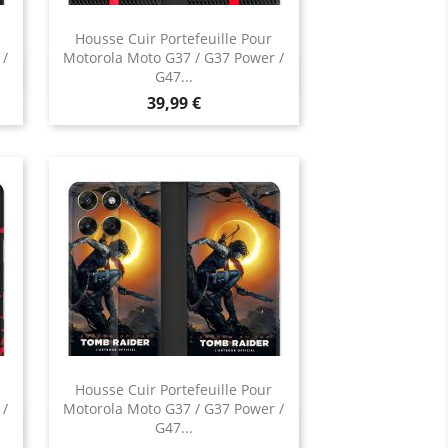
ratique.
Housse Cuir Portefeuille Pour
ui sont souvent les
 /
Motorola Moto G37 / G37 Power /
Aperçu rapide

G47...
one sont
Prix
39,99 €
 arrive très
oque aide à
ibles sur
idien
r votre
éléphone peut
e, se cogner dans
 du quotidien
 n’est pas
Housse Cuir Portefeuille Pour
 /
Motorola Moto G37 / G37 Power /
Aperçu rapide

G47...
Motorola Moto G37