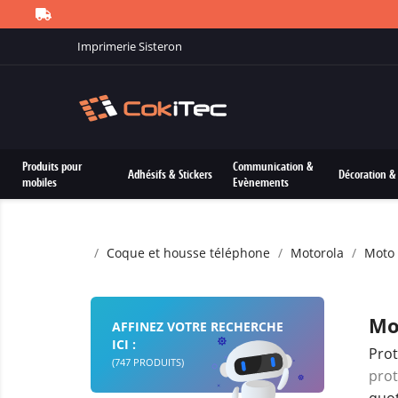
Imprimerie Sisteron
Produits pour
Communication &
Adhésifs & Stickers
Décoration & 
mobiles
Evènements
Coque et housse téléphone
Motorola
Moto
Mo
AFFINEZ VOTRE RECHERCHE
ICI :
Prot
(747 PRODUITS)
prot