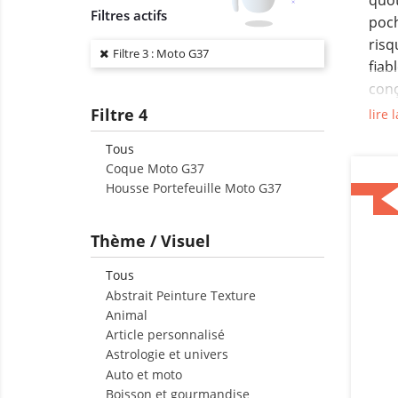
quot
Filtres actifs
poch
risq
Filtre 3 : Moto G37
fiab
conç
cons
Filtre 4
lire l
simp
Tous
Le M
Coque Moto G37
télé
Housse Portefeuille Moto G37
rega
aux 
Thème / Visuel
expo
peut
Tous
Abstrait Peinture Texture
Mot
Animal
le d
Article personnalisé
Cett
Astrologie et univers
en b
Auto et moto
Boisson et gourmandise
prof