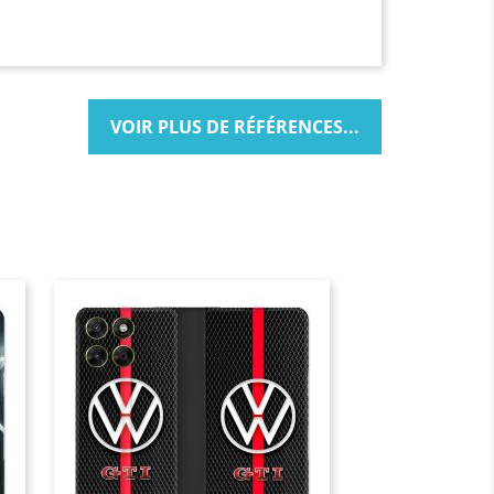
, un sac de
er les dommages
bjets métalliques
VOIR PLUS DE RÉFÉRENCES...
oto G37
st spécialement
hone. Elle
ble et précis. Une
et doit permettre
tection est pensée
utilisation du
fférents éléments
 micro et appareil
 sans retirer la
hoto, écouter de