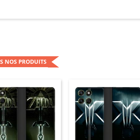
rola Moto G37 dans une poche, un sac à main, une sacoche
ail ou un sac à dos, cette protection renforcée aide à limit
és par les contacts répétés avec des clés, des pièces, des o
es surfaces dures.
 coque renforcée pensée pour le Motorola M
te
coque renforcée de protection pour Motorola Moto G37
e
S NOS PRODUITS
ue pour s’adapter aux dimensions et aux formes du smartp
se parfaitement le téléphone afin d’assurer un maintien sta
e coque ne doit pas bouger, ne doit pas gêner l’utilisation 
anipuler l’appareil naturellement. C’est pourquoi cette pro
 offrir un ajustement fiable tout en conservant le confort d’
orola Moto G37.
découpes sont prévues pour laisser un accès simple aux di
éléphone : boutons latéraux, port de charge, haut-parleurs,
o. Vous pouvez donc utiliser votre smartphone normalement
e. Recharger le téléphone, régler le volume, prendre une p