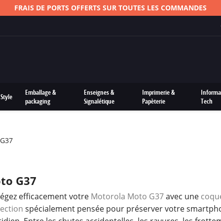
Emballage &
Enseignes &
Imprimerie &
Informa
Style
packaging
Signalétique
Papèterie
Tech
 G37
to G37
égez efficacement votre
Motorola Moto G37
avec une
coque
ection
spécialement pensée pour préserver votre smartpho