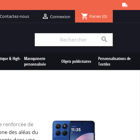
shopping_cart

Contactez-nous
Panier
(0)
Connexion

tique & High-
Maroquinerie
Personnalisations de
Objets publicitaires
personnalisée
Textiles
 renforcée de
ne des aléas du