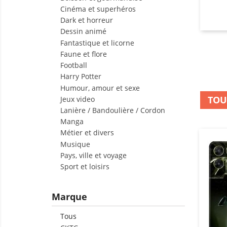
Cinéma et superhéros
Moto
Dark et horreur
trav
Dessin animé
caus
Fantastique et licorne
ou d
Faune et flore
Football
Une
Harry Potter
Humour, amour et sexe
Cet
TOU
Jeux video
conç
Lanière / Bandoulière / Cordon
épou
Manga
bonn
Métier et divers
de m
Musique
Pays, ville et voyage
pour
Sport et loisirs
Mot
Les 
Marque
du t
phot
Tous
coqu