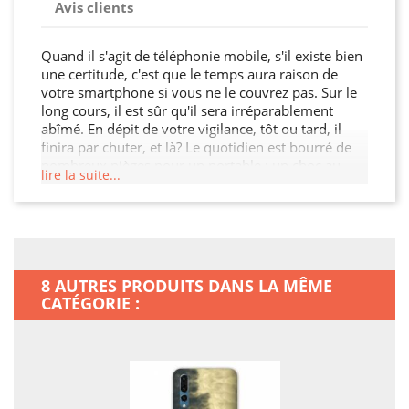
Avis clients
Quand il s'agit de téléphonie mobile, s'il existe bien
une certitude, c'est que le temps aura raison de
votre smartphone si vous ne le couvrez pas. Sur le
long cours, il est sûr qu'il sera irréparablement
abîmé. En dépit de votre vigilance, tôt ou tard, il
finira par chuter, et là? Le quotidien est bourré de
nombreux pièges pour un portable : un choc au
lire la suite...
coin d'une galerie, une bousculade, une chute sur le
carrelage, ou bien encore un sac que l'on pose trop
précipitamment par terre? Il suffira d'une seule fois,
et vous le regretterez amèrement !
Malheureusement, la robustesse d'un smartphone
est rarement proportionnelle à son prix d'achat?
8 AUTRES PRODUITS DANS LA MÊME
Fêlures, bosses, touches qui ne fonctionnent plus,
CATÉGORIE :
la liste des problèmes potentiels est longue... Avoir
envie de conserver un mobile en bon état, c'est
parfaitement légitime? Il est plus sage d' acheter de
quoi protéger efficacement son téléphone, plutôt
que de devoir le faire réparer ou en acheter un
nouveau après quelques mois d'utilisation !