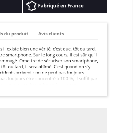
Fabriqué en France
ls du produit
Avis clients
'il existe bien une vérité, c'est que, tôt ou tard,
re smartphone. Sur le long cours, il est sûr qu'il
dommagé. Omettre de sécuriser son smartphone,
 tôt ou tard, il sera abîmé. C'est quand on s'y
cidents arrivent : on ne peut pas toujours
pas toujours être concentré à 100 %, il suffit par
un peu trop vite par terre? Casser son
 va très très vite ! On trouve sur le marché des
erformants, mais aussi très fragiles? Les touches
e coincer, l'écran peut se féler, et aujourd'hui,
la coque? Tout faire pour garder son mobile le
'est relativement légitime? Au lieu de prendre
ent indispensable pour votre téléphone, songez
 opérationnelle?