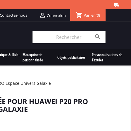
shopping_cart

Contactez-nous
Panier
(0)
Connexion

tique & High-
Maroquinerie
Personnalisations de
Objets publicitaires
personnalisée
Textiles
O Espace Univers Galaxie
E POUR HUAWEI P20 PRO
GALAXIE