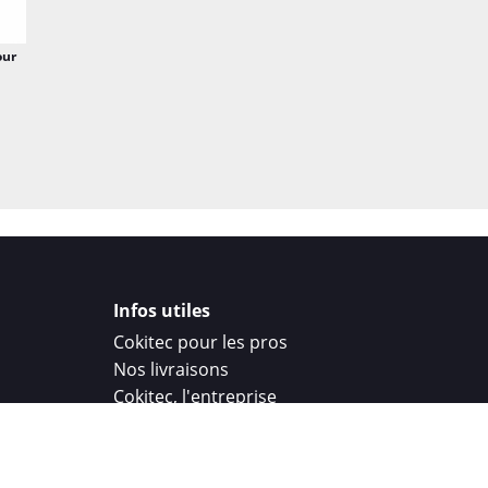
our
Infos utiles
Cokitec pour les pros
Nos livraisons
Cokitec, l'entreprise
Droit de rétractation
Parrainage
Cokitec Challenge