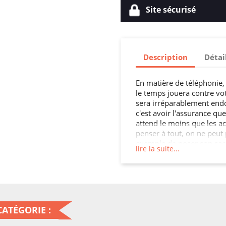
Site sécurisé
Description
Détai
En matière de téléphonie, s
le temps jouera contre vot
sera irréparablement en
c'est avoir l'assurance que
attend le moins que les ac
penser à tout, on ne peut 
exemple de poser son sac 
lire la suite...
smartphone, ça va vite, ça
mobiles très beaux, très p
de votre appareil peuvent s
vous pouvez aussi tordre 
plus longtemps possible, c
une assurance pas forcém
ATÉGORIE :
à cette solution simple et