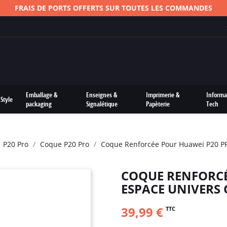
FRAIS DE PORTS OFFERTS SUR TOUTES LES COMMANDES
Emballage &
Enseignes &
Imprimerie &
Informa
Style
packaging
Signalétique
Papèterie
Tech
P20 Pro
Coque P20 Pro
Coque Renforcée Pour Huawei P20 PR
COQUE RENFORCÉ
ESPACE UNIVERS 
39,99 €
TTC