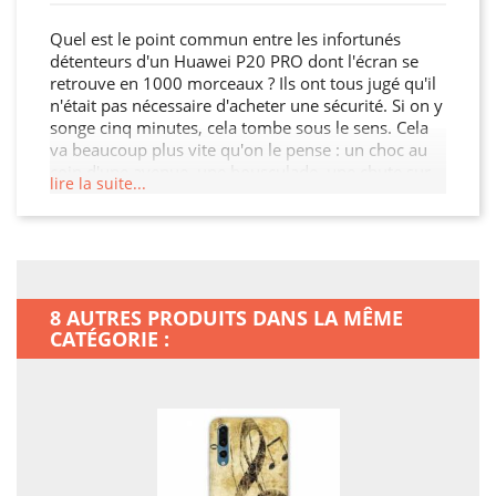
Quel est le point commun entre les infortunés
détenteurs d'un Huawei P20 PRO dont l'écran se
retrouve en 1000 morceaux ? Ils ont tous jugé qu'il
n'était pas nécessaire d'acheter une sécurité. Si on y
songe cinq minutes, cela tombe sous le sens. Cela
va beaucoup plus vite qu'on le pense : un choc au
coin d'une avenue, une bousculade, une chute sur
lire la suite...
le carrelage, ou bien encore un sac que l'on jette
négligemment par terre? Personne n'est à l'abri ! On
trouve sur le marché des smartphones très beaux,
très performants, mais aussi très sensibles? En plus
des fêlures d'écran, du blocage des touches, on
peut en plus aujourd'hui ajouter la coque qui se
8 AUTRES PRODUITS DANS LA MÊME
tord sans possibilité de retour en arrière. Comme
CATÉGORIE :
on l'entend souvent, mieux vaut prévenir que guérir
!