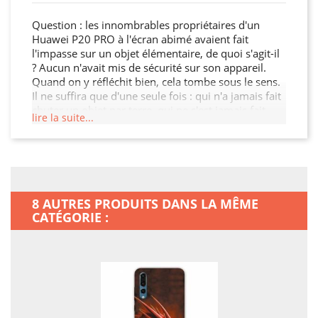
Question : les innombrables propriétaires d'un
Huawei P20 PRO à l'écran abimé avaient fait
l'impasse sur un objet élémentaire, de quoi s'agit-il
? Aucun n'avait mis de sécurité sur son appareil.
Quand on y réfléchit bien, cela tombe sous le sens.
Il ne suffira que d'une seule fois : qui n'a jamais fait
chuter un objet par terre, qui ne s'est jamais fait
lire la suite...
bousculer, qui n'a jamais jeté son sac un peu trop
vite par terre ? Un accident bête, ça peut arriver
tous les jours ! On trouve dans le commerce des
téléphones très beaux, très performants, mais aussi
très fragiles? En plus des fêlures d'écran, du blocage
des touches, on peut en plus aujourd'hui ajouter la
8 AUTRES PRODUITS DANS LA MÊME
coque qui se tord complètement. Investir quelques
CATÉGORIE :
euros dans une coque en silicone TPU adaptée, ça
n'est pas un luxe, ça n'est pas délirant : cela tient
tout juste du bon sens ! Comme le dit l'adage
populaire, mieux vaut prévenir que guérir !