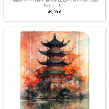
Conférencier / Porte Dossier A4 Avec Fermeture Éclair
Portfolio En...
Prix
49,99 €