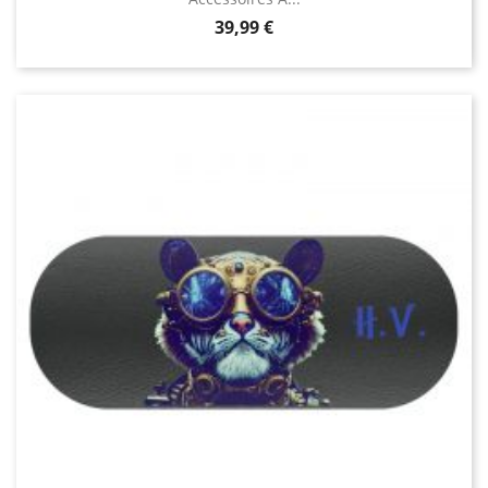
Prix
39,99 €