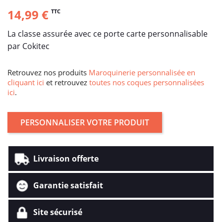
14,99 €
TTC
La classe assurée avec ce porte carte personnalisable
par Cokitec
Retrouvez nos produits
Maroquinerie personnalisée en
cliquant ici
et retrouvez
toutes nos coques personnalisées
ici
.
PERSONNALISER VOTRE PRODUIT
Livraison offerte
Garantie satisfait
Site sécurisé