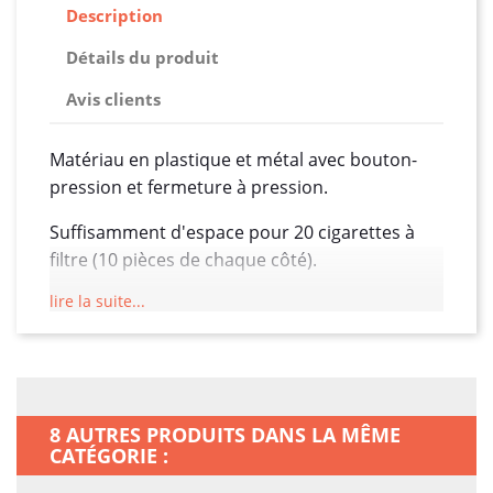
Description
Détails du produit
Avis clients
Matériau en plastique et métal avec bouton-
pression et fermeture à pression.
Suffisamment d'espace pour 20 cigarettes à
filtre (10 pièces de chaque côté).
lire la suite...
Fixation optimale des cigarettes grâce aux
élastiques situés à l'intérieur (la couleur des
élastiques peut varier).
Convient pour les cigarettes normales et
bouchées, mais ne convient pas pour les
8 AUTRES PRODUITS DANS LA MÊME
CATÉGORIE :
longues cigarettes de 100 mm.