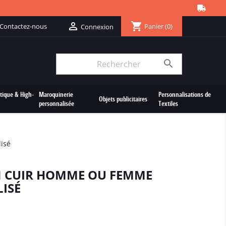
shopping_cart

Contactez-nous
Panier
(0)
Connexion

tique & High-
Maroquinerie
Personnalisations de
Objets publicitaires
personnalisée
Textiles
isé
N CUIR HOMME OU FEMME
ISÉ