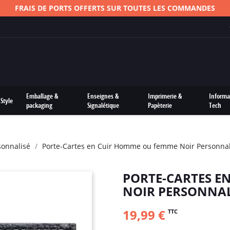
Emballage &
Enseignes &
Imprimerie &
Informa
Style
packaging
Signalétique
Papèterie
Tech
sonnalisé
Porte-Cartes en Cuir Homme ou femme Noir Personnal
PORTE-CARTES E
NOIR PERSONNAL
19,99 €
TTC