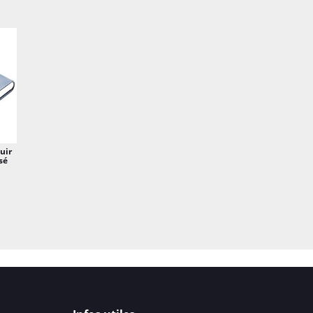
simples et épurés,
ou de détails soph
Fermeture
: Cert
mécanismes de fer
boutons-pression 
sécurité.
Porte-monnaie in
uir
incluent égalemen
sé
pièces de monnaie
Personnalisation
personnaliser votr
initiales, un nom 
Protection RFID
:
d'une technologie
contre la fraude 