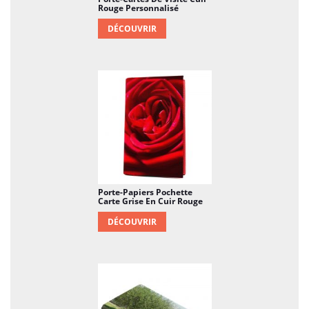
photo, une image...
Rouge Personnalisé
DÉCOUVRIR
En général, ces porte-cartes sont conçus pour
allier fonctionnalité et style, offrant un moyen
élégant de transporter et d'organiser vos
cartes et autres petits objets essentiels. Vous
pouvez trouver une variété de modèles et de
marques sur le marché, chacun offrant des
caractéristiques spécifiques pour répondre à
vos besoins et préférences.
Porte-Papiers Pochette
Carte Grise En Cuir Rouge
DÉCOUVRIR