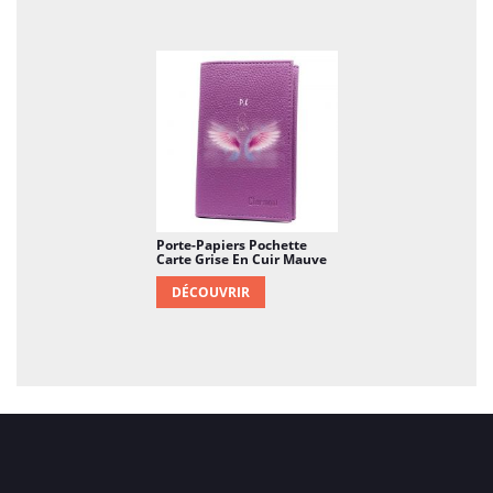
Porte-Papiers Pochette
Carte Grise En Cuir Mauve
DÉCOUVRIR