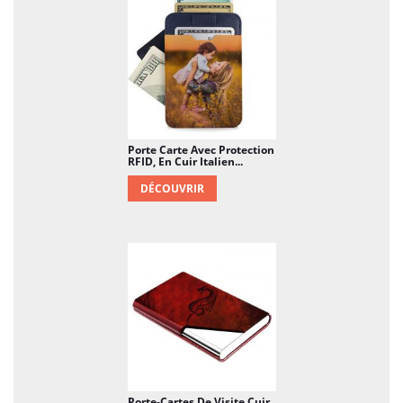
Taille compacte : Ils sont généralement
compacts et faciles à glisser dans une
poche ou un sac à main, ce qui les rend
pratiques pour une utilisation
quotidienne.
Fermeture sécurisée : Certains modèles
Porte Carte Avec Protection
RFID, En Cuir Italien...
peuvent être dotés de mécanismes de
DÉCOUVRIR
fermeture tels que des élastiques, des
clips ou des aimants pour maintenir vos
cartes en sécurité.
Personnalisation : Certains fabricants
offrent la possibilité de personnaliser
votre porte-carte en cuir et en acier en
choisissant la couleur du cuir, le style de
l'acier, et même en gravant des initiales
ou un nom et même en imprimant une
Porte-Cartes De Visite Cuir