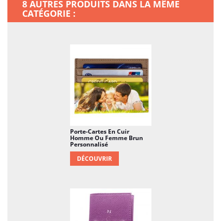
8 AUTRES PRODUITS DANS LA MÊME
CATÉGORIE :
Polyvalence d'utilisation
: En plus d'être
utilisé comme porte-cartes principal, il peut
également servir de portefeuille de secours ou
de solution de voyage légère lorsque vous avez
uniquement besoin d'emporter l'essentiel.
Accès facile
: notre porte-cartes est conçu avec
une ouverture pratique qui vous permet
d'accéder rapidement et facilement à vos
cartes les plus utilisées.
Porte-Cartes En Cuir
Homme Ou Femme Brun
Personnalisé
DÉCOUVRIR