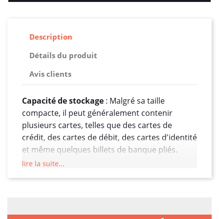
Description
Détails du produit
Avis clients
Capacité de stockage
: Malgré sa taille
compacte, il peut généralement contenir
plusieurs cartes, telles que des cartes de
crédit, des cartes de débit, des cartes d'identité
et même quelques billets de banque pliés.
lire la suite...
Esthétique élégante
: Le design est
soigneusement pensé pour être à la fois
fonctionnel et élégant. Il est souvent disponible
dans une gamme de couleurs et de finitions
qui s'adaptent à différents styles personnels.