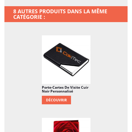
dans une gamme de couleurs et de finitions
qui s'adaptent à différents styles personnels.
8 AUTRES PRODUITS DANS LA MÊME
CATÉGORIE :
Polyvalence d'utilisation
: En plus d'être
utilisé comme porte-cartes principal, il peut
également servir de portefeuille de secours ou
de solution de voyage légère lorsque vous avez
uniquement besoin d'emporter l'essentiel.
Accès facile
: notre porte-cartes est conçu avec
une ouverture pratique qui vous permet
d'accéder rapidement et facilement à vos
cartes les plus utilisées.
Porte-Cartes De Visite Cuir
Noir Personnalisé
DÉCOUVRIR