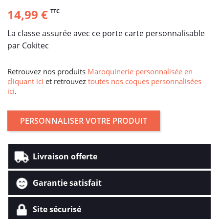
14,99 €
TTC
La classe assurée avec ce porte carte personnalisable
par Cokitec
Retrouvez nos produits
Maroquinerie personnalisée en
cliquant ici
et retrouvez
toutes nos coques personnalisées
ici
.
PERSONNALISER VOTRE PRODUIT
Livraison offerte
Garantie satisfait
Site sécurisé