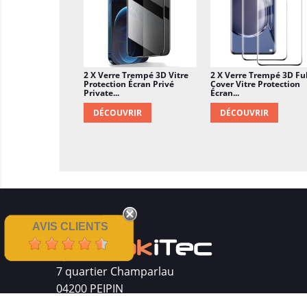
2 X Verre Trempé 3D Vitre
2 X Verre Trempé 3D Ful
Protection Écran Privé
Cover Vitre Protection
Private...
Écran...
DÉCOUVRIR
DÉCOUVRIR
AVIS CLIENTS
7 quartier Champarlau
04200 PEIPIN
Siret : 511 512 410 00016