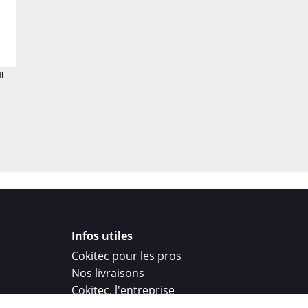
l
Infos utiles
Cokitec pour les pros
Nos livraisons
Cokitec, l'entreprise
Droit de rétractation