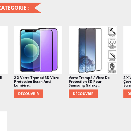
ATÉGORIE :
ll
2 X Verre Trempé 3D Vitre
Verre Trempé / Vitre De
2 X 
Protection Écran Anti
Protection 3D Pour
Cove
Lumière...
Samsung Galaxy...
Écra
DÉCOUVRIR
DÉCOUVRIR
D