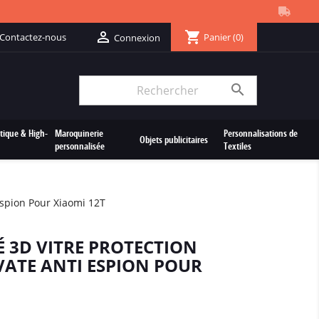
shopping_cart

Contactez-nous
Panier
(0)
Connexion

tique & High-
Maroquinerie
Personnalisations de
Objets publicitaires
personnalisée
Textiles
 espion Pour Xiaomi 12T
É 3D VITRE PROTECTION
VATE ANTI ESPION POUR