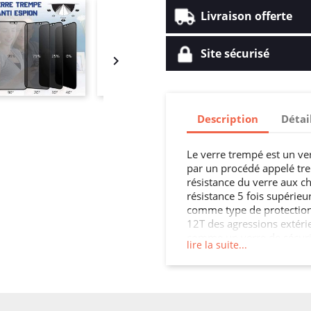
Livraison offerte
Site sécurisé

Description
Détai
Le verre trempé est un ve
par un procédé appelé tre
résistance du verre aux ch
résistance 5 fois supérieur
comme type de protection 
12T des agressions extéri
comme un verre de sécurité
lire la suite...
applications comme pour 
une cloison, une crédence 
parois intérieures, les por