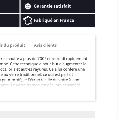
Garantie satisfait
Fabriqué en France
ls du produit
Avis clients
rre chauffé à plus de 700° et refroidi rapidement
mpé. Cette technique a pour but d'augmenter la
ocs, bris et autres rayures. Cela lui confère une
e au verre traditionnel, ce qui est parfait
pour protéger l’écran tactile de votre Xiaomi
eures. Le verre trempé est dès lors considéré
 et peut être utilisé pour certaines
un écran de smartphone, une paroi de douche,
de cuisine, ou encore le mobilier urbain, les
tes et fenêtres dans les lieux publics …