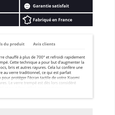
Garantie satisfait
Fabriqué en France
ls du produit
Avis clients
rre chauffé à plus de 700° et refroidi rapidement
mpé. Cette technique a pour but d'augmenter la
ocs, bris et autres rayures. Cela lui confère une
e au verre traditionnel, ce qui est parfait
pour protéger l’écran tactile de votre Xiaomi
res. Le verre trempé est dès lors considéré
 et peut être utilisé pour certaines
un écran de smartphone, une paroi de douche,
de cuisine, ou encore le mobilier urbain, les
tes et fenêtres dans les lieux publics …