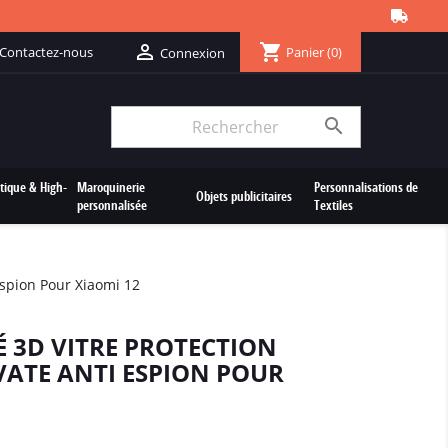
shopping_cart

Contactez-nous
Panier
(0)
Connexion

tique & High-
Maroquinerie
Personnalisations de
Objets publicitaires
personnalisée
Textiles
espion Pour Xiaomi 12
É 3D VITRE PROTECTION
VATE ANTI ESPION POUR