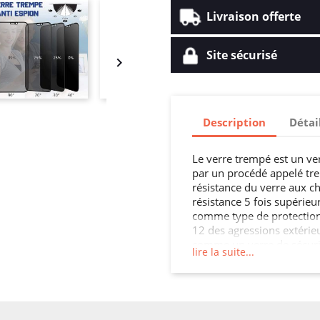
Livraison offerte
Site sécurisé

Description
Détai
Le verre trempé est un ve
par un procédé appelé tre
résistance du verre aux ch
résistance 5 fois supérieur
comme type de protection 
12 des agressions extérieu
comme un verre de sécurité
lire la suite...
applications comme pour 
une cloison, une crédence 
parois intérieures, les por