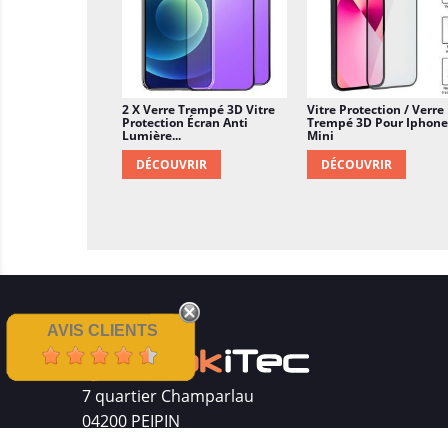
2 X Verre Trempé 3D Vitre
Vitre Protection / Verre
Protection Écran Anti
Trempé 3D Pour Iphone
Lumière...
Mini
DÉCOUVRIR
DÉCOUVRIR
AVIS CLIENTS
7 quartier Champarlau
04200 PEIPIN
Siret : 511 512 410 00016