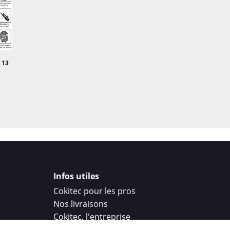
 13
Infos utiles
Cokitec pour les pros
Nos livraisons
Cokitec, l'entreprise
Droit de rétractation