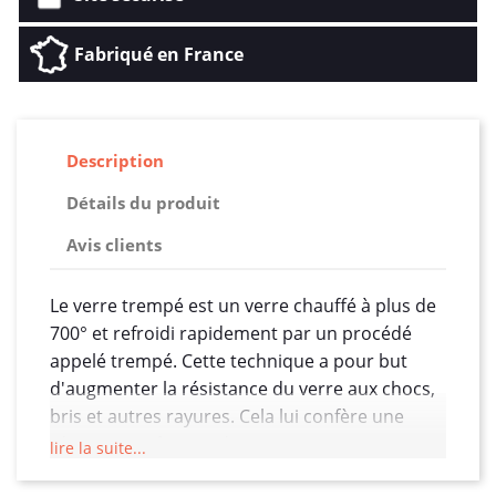
Fabriqué en France
Description
Détails du produit
Avis clients
Le verre trempé est un verre chauffé à plus de
700° et refroidi rapidement par un procédé
appelé trempé. Cette technique a pour but
d'augmenter la résistance du verre aux chocs,
bris et autres rayures. Cela lui confère une
résistance 5 fois supérieure au verre
lire la suite...
traditionnel, ce qui est parfait comme type de