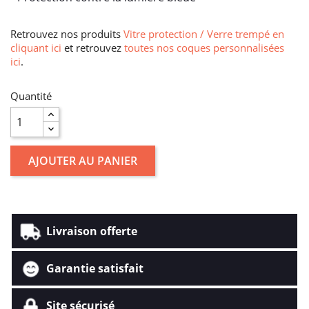
Retrouvez nos produits
Vitre protection / Verre trempé en
cliquant ici
et retrouvez
toutes nos coques personnalisées
ici
.
Quantité
AJOUTER AU PANIER
Livraison offerte
Garantie satisfait
Site sécurisé