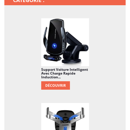
Charge rapide sans fil :
Chargez rapidement votre
téléphone avec une puissance maximale de 30W. Il
Prend également en charge la charge sans fil
standard 5W/7.5W/10W/15W/20W.
Angle de vision parfait :
Grâce à une rotule rotative
à 360 °, vous pouvez facilement vous ajuster au
meilleur angle de vue et basculer rapidement entre
les vues verticales et horizontales.
Support Voiture Intelligent
Avec Charge Rapide
Induction...
DÉCOUVRIR