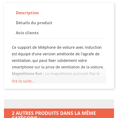
Description
Détails du produit
Avis clients
Ce support de téléphone de voiture avec induction
est équipé d'une version améliorée de l'agrafe de
ventilation, qui peut fixer solidement votre
smartphone sur la prise de ventilation de la voiture.
Magnétisme fort :
Le magnétisme puissant fixe le
téléphone ensemble dur le support sans le laisser
lire la suite...
tomber et permet à votre téléphone d'être sur
charge.
Montage à une seule main :
Entrez et posez votre
2 AUTRES PRODUITS DANS LA MÊME
smartphone d’une seule main sur le support.
CATÉGORIE :