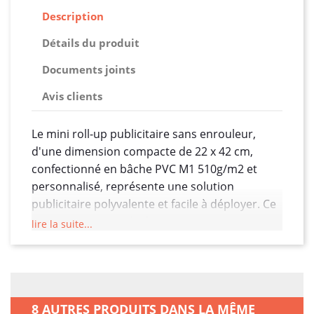
Description
Détails du produit
Documents joints
Avis clients
Le mini roll-up publicitaire sans enrouleur,
d'une dimension compacte de 22 x 42 cm,
confectionné en bâche PVC M1 510g/m2 et
personnalisé, représente une solution
publicitaire polyvalente et facile à déployer. Ce
petit support est idéal pour promouvoir une
lire la suite...
marque, un produit, ou diffuser des
informations de manière concise dans divers
contextes, tels que des salons, des points de
vente, des événements ou des espaces
8 AUTRES PRODUITS DANS LA MÊME
restreints.