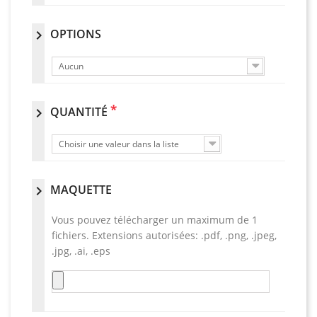
OPTIONS
chevron_right
Aucun
*
QUANTITÉ
chevron_right
Choisir une valeur dans la liste
MAQUETTE
chevron_right
Vous pouvez télécharger un maximum de 1
fichiers. Extensions autorisées: .pdf, .png, .jpeg,
.jpg, .ai, .eps