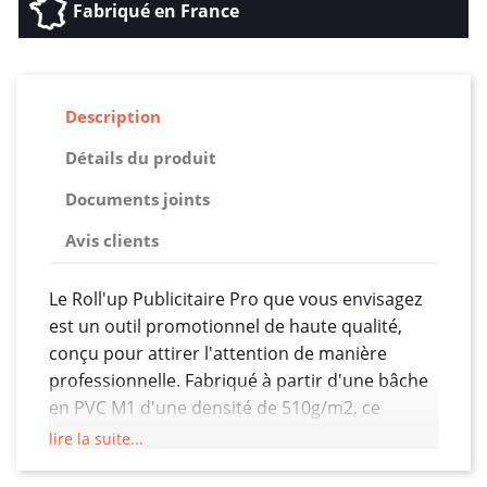
Fabriqué en France
Description
Détails du produit
Documents joints
Avis clients
Le Roll'up Publicitaire Pro que vous envisagez
est un outil promotionnel de haute qualité,
conçu pour attirer l'attention de manière
professionnelle. Fabriqué à partir d'une bâche
en PVC M1 d'une densité de 510g/m2, ce
support publicitaire offre une durabilité
lire la suite...
exceptionnelle et une résistance supérieure