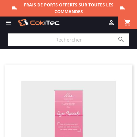
FRAIS DE PORTS OFFERTS SUR TOUTES LES
COMMANDES
shopping_cart


