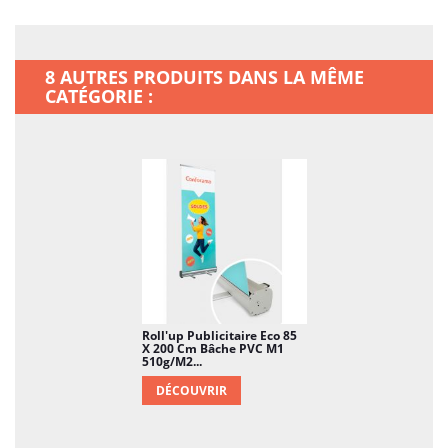
répondre aux besoins de votre communication
visuelle.
Avec des dimensions de 85 x 200 cm, ce Roll'up
8 AUTRES PRODUITS DANS LA MÊME
offre une surface généreuse pour afficher vos
CATÉGORIE :
messages promotionnels, logos, visuels et
autres éléments de communication. Cette taille
est optimale pour attirer l'attention lors
d'événements promotionnels, de salons ou
dans des espaces commerciaux, tout en
restant portable et facile à déplacer.
La bâche en tissu dos noir M1 de 280g/m2 est
ignifuge, répondant aux normes de sécurité
incendie. Cette bâche offre une surface douce
Roll'up Publicitaire Eco 85
X 200 Cm Bâche PVC M1
et souple pour une impression de qualité, avec
510g/m2...
des couleurs vives et des détails nets. Le dos
DÉCOUVRIR
noir offre une esthétique soignée, mettant en
valeur votre message de manière