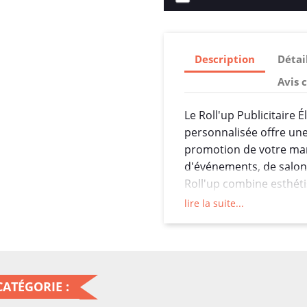
Description
Détai
Avis 
Le Roll'up Publicitair
personnalisée offre une
promotion de votre mar
d'événements, de salo
Roll'up combine esthéti
une communication visu
lire la suite...
Avec des dimensions de 
généreuse pour affiche
des logos et d'autres é
optimale pour attirer l
ATÉGORIE :
d'espace, faisant de ce 