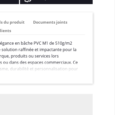
ls du produit
Documents joints
clients
e Élégance en bâche PVC M1 de 510g/m2
 solution raffinée et impactante pour la
que, produits ou services lors
ns ou dans des espaces commerciaux. Ce
sme, durabilité et personnalisation pour
elle réussie.
85 x 200 cm, ce Roll'up offre une surface
r des messages promotionnels, des visuels,
léments de communication. Sa taille est
'attention sans occuper excessivement
Roll'up un outil de marketing portable et