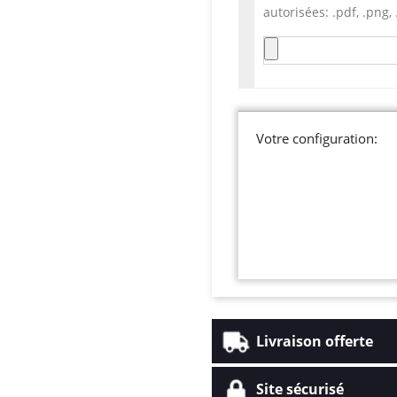
autorisées: .pdf, .png, .
Votre configuration:
Livraison offerte
Site sécurisé