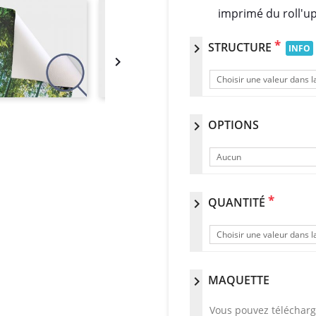
imprimé du roll'up
*
STRUCTURE
chevron_right
INFO

Choisir une valeur dans la
OPTIONS
chevron_right
Aucun
*
QUANTITÉ
chevron_right
Choisir une valeur dans la
MAQUETTE
chevron_right
Vous pouvez télécharg