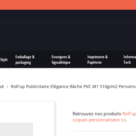
FRAIS DE PORTS OFFERTS SUR TOUTES LES COMMANDES
Emballage &
Enseignes &
Imprimerie &
Informa
Style
packaging
Signalétique
Papèterie
Tech
sé
Roll'up Publicitaire Elégance Bâche PVC M1 510g/m2 Personn
Retrouvez nos produits
Roll'u
coques personnalisées ici
.