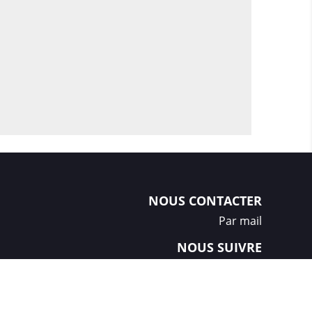
Élégance est une option idéale pour ceux qui
ion haut de gamme avec une
e. Il offre une présentation professionnelle
tant facilement transportable pour s'adapter
ting mobile.
ublicitaire Élégance en bâche PVC M1 de
est un choix esthétique et fonctionnel pour
elle de qualité lors de divers événements
erciaux.
NOUS CONTACTER
Par mail
NOUS SUIVRE