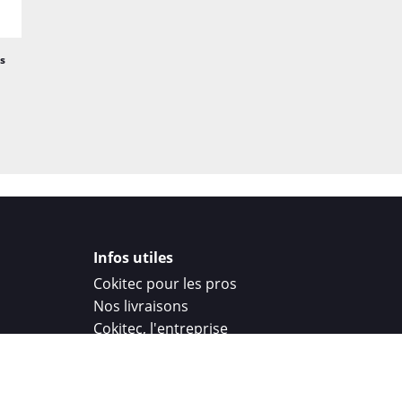
promotionnels.
Le Roll'up Publicitaire 
s
recherchent une solut
personnalisation soigné
et durable, tout en res
à vos besoins de marke
En résumé, le Roll'up P
510g/m2 personnalisée 
une communication visu
promotionnels et comm
Infos utiles
Cokitec pour les pros
Nos livraisons
Cokitec, l'entreprise
Droit de rétractation
Parrainage
Cokitec Challenge