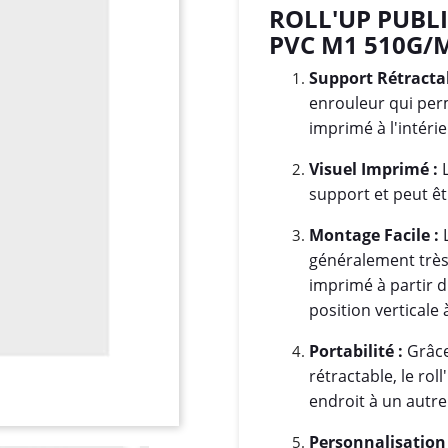
ROLL'UP PUBL
PVC M1 510G/
Support Rétractab
enrouleur qui perm
imprimé à l'intérie
Visuel Imprimé :
L
support et peut êt
Montage Facile :
L
généralement très s
imprimé à partir d
position verticale 
Portabilité :
Grâce
rétractable, le rol
endroit à un autre
Personnalisation 