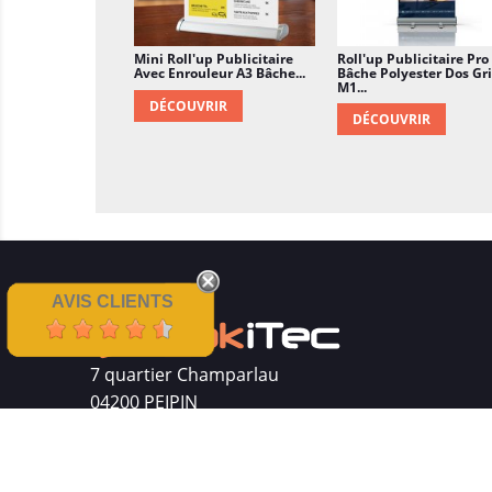
Mini Roll'up Publicitaire
Roll'up Publicitaire Pro
Avec Enrouleur A3 Bâche...
Bâche Polyester Dos Gri
M1...
DÉCOUVRIR
DÉCOUVRIR
AVIS CLIENTS
7 quartier Champarlau
04200 PEIPIN
Siret : 511 512 410 00016