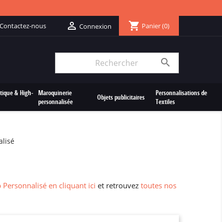
shopping_cart

Contactez-nous
Panier
(0)
Connexion

tique & High-
Maroquinerie
Personnalisations de
Objets publicitaires
personnalisée
Textiles
alisé
p Personnalisé en cliquant ici
et retrouvez
toutes nos