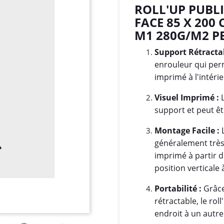
ROLL'UP PUBLI
FACE 85 X 200
M1 280G/M2 P
Support Rétractab
enrouleur qui perm
imprimé à l'intérie
Visuel Imprimé :
L
support et peut êt
Montage Facile :
L
généralement très s
imprimé à partir d
position verticale 
Portabilité :
Grâce
rétractable, le rol
endroit à un autre