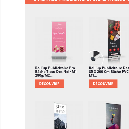
Roll'up Publicitaire Pro
Roll'up Publicitaire De
Bâche Tissu Dos Noir M1
85 X 200 Cm Bâche PVC
280g/m2...
M1...
DÉCOUVRIR
DÉCOUVRIR