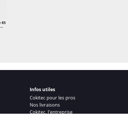
r 85
..
Infos utiles
Cokitec pour les pros
Nos livraisons
Cokitec, l'entreprise
Droit de rétractation
Parrainage