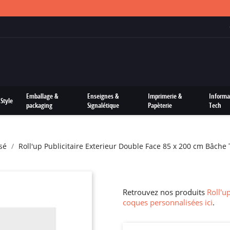
FRAIS DE PORTS OFFERTS SUR TOUTES LES COMMANDES
Emballage &
Enseignes &
Imprimerie &
Informa
Style
packaging
Signalétique
Papèterie
Tech
sé
Roll'up Publicitaire Exterieur Double Face 85 x 200 cm Bâch
Retrouvez nos produits
Roll'u
coques personnalisées ici
.