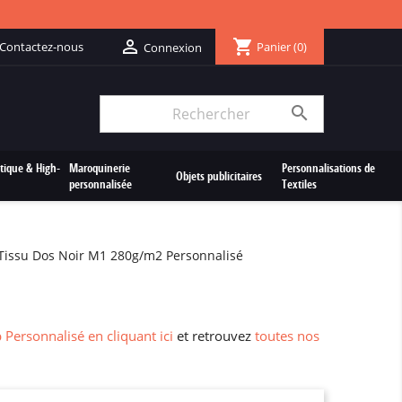
shopping_cart

Contactez-nous
Panier
(0)
Connexion

tique & High-
Maroquinerie
Personnalisations de
Objets publicitaires
personnalisée
Textiles
e Tissu Dos Noir M1 280g/m2 Personnalisé
p Personnalisé en cliquant ici
et retrouvez
toutes nos