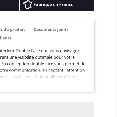
Fabriqué en France
ls du produit
Documents joints
clients
 Extérieur Double Face que vous envisagez
rant une visibilité optimale pour votre
 Sa conception double face vous permet de
otre communication, en captant l'attention
n tissu utilisée est de qualité supérieure
2, assurant une durabilité et une
ies.
e Tissu M1 280g/m2 contribue à une
contenu imprimé, en évitant toute
re extérieure. De plus, la certification M1