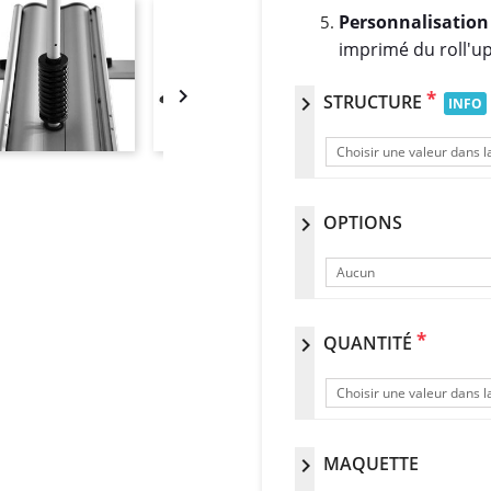
Personnalisation 
imprimé du roll'up

*
STRUCTURE
chevron_right
INFO
Choisir une valeur dans la
OPTIONS
chevron_right
Aucun
*
QUANTITÉ
chevron_right
Choisir une valeur dans la
MAQUETTE
chevron_right