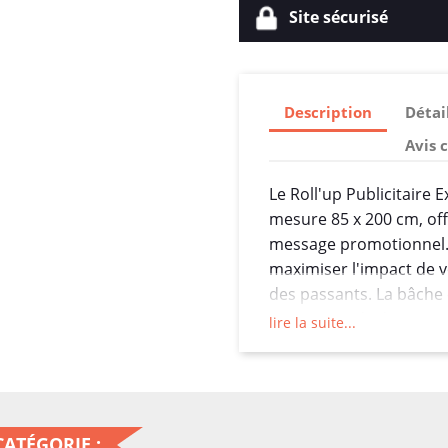
Site sécurisé
Description
Détai
Avis 
Le Roll'up Publicitaire
mesure 85 x 200 cm, off
message promotionnel.
maximiser l'impact de v
des passants. La bâche e
avec un poids de 280g/m
lire la suite...
résistance aux intempér
Le dos noir de la bâch
meilleure lisibilité du 
interférence de la lumiè
ATÉGORIE :