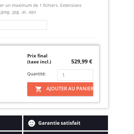
er un maximum de 1 fichiers. Extensions
jpeg, .jpg, .ai, .eps
Prix final
529,99 €
(taxe incl.)
Quantité:
AJOUTER AU PANIER

Garantie satisfait