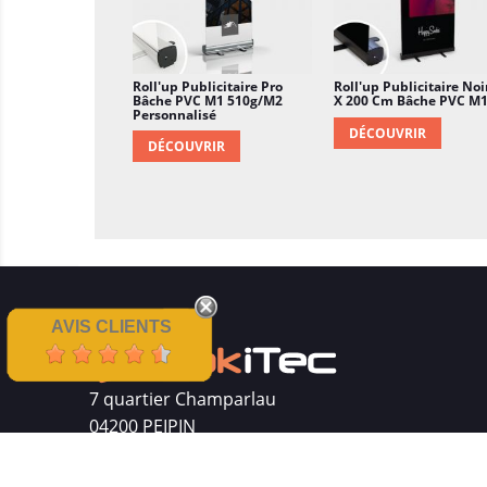
Roll'up Publicitaire Pro
Roll'up Publicitaire Noi
Bâche PVC M1 510g/m2
X 200 Cm Bâche PVC M1.
Personnalisé
DÉCOUVRIR
DÉCOUVRIR
AVIS CLIENTS
7 quartier Champarlau
04200 PEIPIN
Siret : 511 512 410 00016