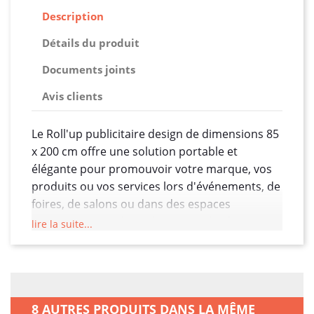
Description
Détails du produit
Documents joints
Avis clients
Le Roll'up publicitaire design de dimensions 85
x 200 cm offre une solution portable et
élégante pour promouvoir votre marque, vos
produits ou vos services lors d'événements, de
foires, de salons ou dans des espaces
commerciaux. Fabriqué avec une bâche PVC
lire la suite...
M1 ignifuge de 510g/m2, ce Roll'up allie
durabilité, qualité d'impression et
personnalisation.
Avec une taille de 85 x 200 cm, ce Roll'up offre
8 AUTRES PRODUITS DANS LA MÊME