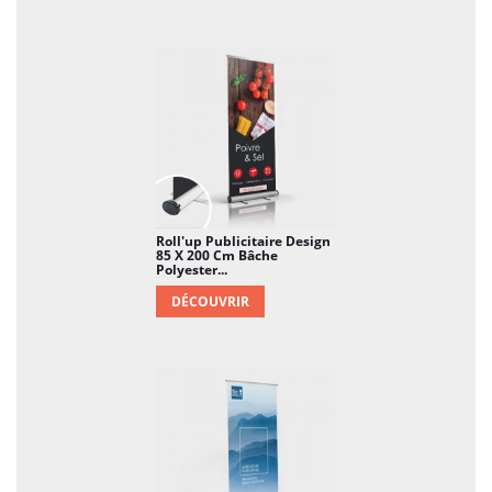
design attrayant et une qualité d'impression
exceptionnelle, ce Roll'up est un moyen
efficace de capter l'attention de votre public
cible.
Roll'up Publicitaire Design
85 X 200 Cm Bâche
Polyester...
DÉCOUVRIR