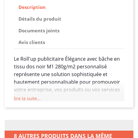
Description
Détails du produit
Documents joints
Avis clients
Le Roll'up publicitaire Élégance avec bâche en
tissu dos noir M1 280g/m2 personnalisé
représente une solution sophistiquée et
hautement personnalisable pour promouvoir
votre entreprise, vos produits ou vos services
lors d'événements, de salons ou de
lire la suite...
présentations. Conçu avec des caractéristiques
spécifiques, ce roll'up offre une esthétique
élégante tout en assurant une visibilité
maximale.
8 AUTRES PRODUITS DANS LA MÊME