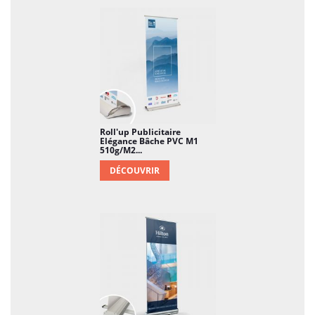
Roll'up Publicitaire
Elégance Bâche PVC M1
510g/m2...
DÉCOUVRIR