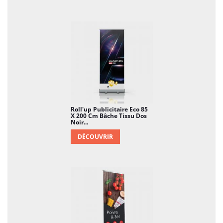
Idéal pour les salons, foires commerciales,
conférences, présentations, et tout lieu où vous
souhaitez projeter une image élégante et
professionnelle de votre entreprise.
En Résumé :
Le Roll'up publicitaire Élégance
avec bâche en tissu dos noir M1 280g/m2
personnalisé offre une solution sophistiquée
et professionnelle pour accroître la visibilité de
votre entreprise. Avec sa qualité d'impression,
Roll'up Publicitaire Eco 85
X 200 Cm Bâche Tissu Dos
son design élégant, sa praticité et sa
Noir...
personnalisation, il constitue un choix idéal
DÉCOUVRIR
pour communiquer de manière haut de
gamme lors de vos événements
promotionnels.