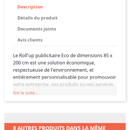
Description
Détails du produit
Documents joints
Avis clients
Le Roll'up publicitaire Eco de dimensions 85 x
200 cm est une solution économique,
respectueuse de l'environnement, et
entièrement personnalisable pour promouvoir
votre entreprise, vos produits ou vos services
lors d'événements, de salons ou de
lire la suite...
présentations. Conçu avec des caractéristiques
spécifiques, ce roll'up offre une visibilité
maximale tout en étant soucieux de l'impact
écologique.
8 AUTRES PRODUITS DANS LA MÊME