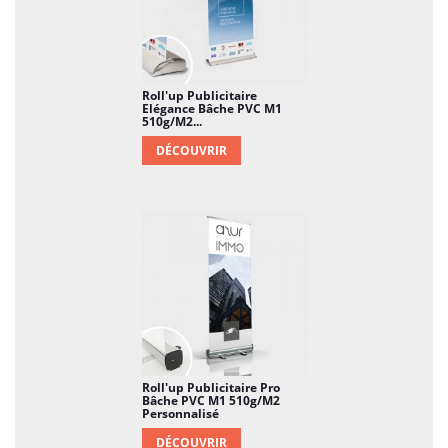
autre information spécifique à votre entreprise
pour une communication visuelle impactante.
4. Praticité d'utilisation :
Roll'up Publicitaire
Elégance Bâche PVC M1
Enrouleur de qualité : Le mécanisme d'enroulement
510g/m2...
est conçu pour être durable et facile à utiliser,
permettant un montage et un démontage rapides
DÉCOUVRIR
du roll'up.
Stabilité : La structure est pensée pour assurer une
stabilité optimale pendant son utilisation.
5. Respect de l'Environnement :
Éco-responsable : Le Roll'up publicitaire Eco est
conçu avec des matériaux et des procédés
respectueux de l'environnement, soulignant votre
engagement envers la durabilité.
6. Transport Facile :
Roll'up Publicitaire Pro
Bâche PVC M1 510g/m2
Personnalisé
Sac de transport inclus : Un sac de transport
DÉCOUVRIR
pratique est inclus, facilitant le transport du roll'up