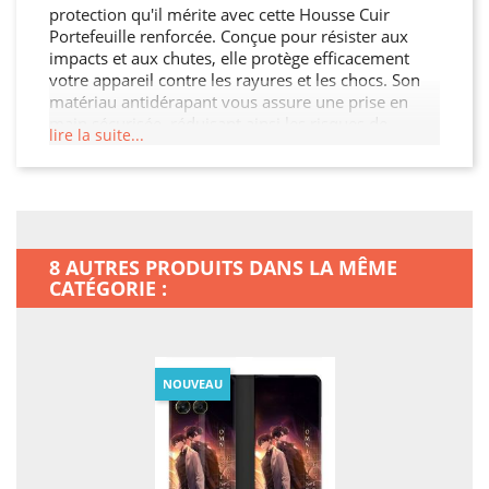
protection qu'il mérite avec cette Housse Cuir
Portefeuille renforcée. Conçue pour résister aux
impacts et aux chutes, elle protège efficacement
votre appareil contre les rayures et les chocs. Son
matériau antidérapant vous assure une prise en
main sécurisée, réduisant ainsi les risques de
lire la suite...
glissement. Avec son design élégant et ses
découpes précises, cette Housse Cuir Portefeuille
permet un accès facile à tous les ports et boutons.
Protégez votre investissement et ajoutez une
touche de style à votre Motorola Moto G67 / G77 /
G87.
8 AUTRES PRODUITS DANS LA MÊME
CATÉGORIE :
NOUVEAU