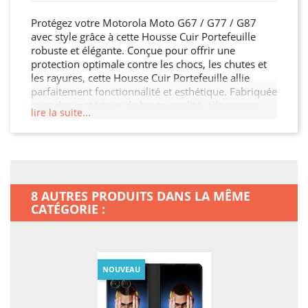
Protégez votre Motorola Moto G67 / G77 / G87
avec style grâce à cette Housse Cuir Portefeuille
robuste et élégante. Conçue pour offrir une
protection optimale contre les chocs, les chutes et
les rayures, cette Housse Cuir Portefeuille allie
parfaitement fonctionnalité et esthétique. Fabriquée
avec des matériaux de haute qualité, elle assure
lire la suite...
une durabilité exceptionnelle tout en restant légère
et facile à manipuler. Son design moderne et raffiné
s'adapte à votre Motorola Moto G67 / G77 / G87
tout en offrant un accès facile à toutes les
fonctionnalités. Ne laissez pas votre Motorola Moto
G67 / G77 / G87 sans protection, offrez-lui la
8 AUTRES PRODUITS DANS LA MÊME
sécurité qu'il mérite !
CATÉGORIE :
NOUVEAU