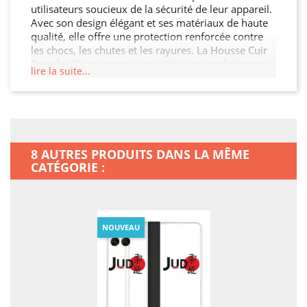
utilisateurs soucieux de la sécurité de leur appareil.
Avec son design élégant et ses matériaux de haute
qualité, elle offre une protection renforcée contre
les chocs, les chutes et les rayures. La Housse Cuir
Portefeuille est conçue pour épouser parfaitement
lire la suite...
les contours de votre Motorola Moto G67 / G77 /
G87, garantissant ainsi une protection sans
compromis tout en préservant son esthétique. De
plus, elle permet un accès facile à toutes les
fonctionnalités de votre Motorola Moto G67 / G77 /
G87.
8 AUTRES PRODUITS DANS LA MÊME
CATÉGORIE :
NOUVEAU