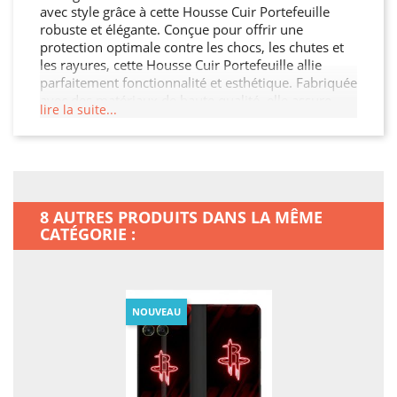
avec style grâce à cette Housse Cuir Portefeuille
robuste et élégante. Conçue pour offrir une
protection optimale contre les chocs, les chutes et
les rayures, cette Housse Cuir Portefeuille allie
parfaitement fonctionnalité et esthétique. Fabriquée
avec des matériaux de haute qualité, elle assure
lire la suite...
une durabilité exceptionnelle tout en restant légère
et facile à manipuler. Son design moderne et raffiné
s'adapte à votre Motorola Moto G67 / G77 / G87
tout en offrant un accès facile à toutes les
fonctionnalités. Ne laissez pas votre Motorola Moto
G67 / G77 / G87 sans protection, offrez-lui la
8 AUTRES PRODUITS DANS LA MÊME
sécurité qu'il mérite !
CATÉGORIE :
NOUVEAU