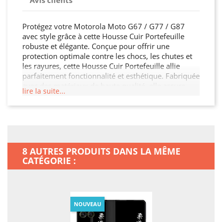
Avis clients
Protégez votre Motorola Moto G67 / G77 / G87
avec style grâce à cette Housse Cuir Portefeuille
robuste et élégante. Conçue pour offrir une
protection optimale contre les chocs, les chutes et
les rayures, cette Housse Cuir Portefeuille allie
parfaitement fonctionnalité et esthétique. Fabriquée
avec des matériaux de haute qualité, elle assure
lire la suite...
une durabilité exceptionnelle tout en restant légère
et facile à manipuler. Son design moderne et raffiné
s'adapte à votre Motorola Moto G67 / G77 / G87
tout en offrant un accès facile à toutes les
fonctionnalités. Ne laissez pas votre Motorola Moto
G67 / G77 / G87 sans protection, offrez-lui la
8 AUTRES PRODUITS DANS LA MÊME
sécurité qu'il mérite !
CATÉGORIE :
NOUVEAU