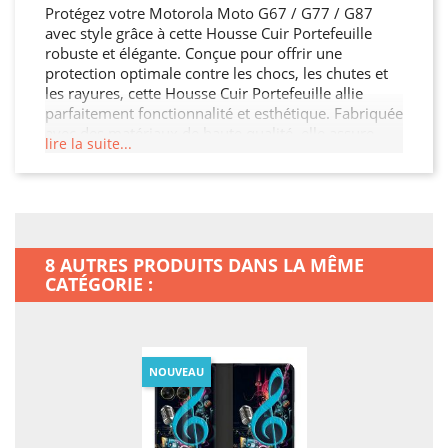
Protégez votre Motorola Moto G67 / G77 / G87
avec style grâce à cette Housse Cuir Portefeuille
robuste et élégante. Conçue pour offrir une
protection optimale contre les chocs, les chutes et
les rayures, cette Housse Cuir Portefeuille allie
parfaitement fonctionnalité et esthétique. Fabriquée
avec des matériaux de haute qualité, elle assure
lire la suite...
une durabilité exceptionnelle tout en restant légère
et facile à manipuler. Son design moderne et raffiné
s'adapte à votre Motorola Moto G67 / G77 / G87
tout en offrant un accès facile à toutes les
fonctionnalités. Ne laissez pas votre Motorola Moto
G67 / G77 / G87 sans protection, offrez-lui la
8 AUTRES PRODUITS DANS LA MÊME
sécurité qu'il mérite !
CATÉGORIE :
NOUVEAU