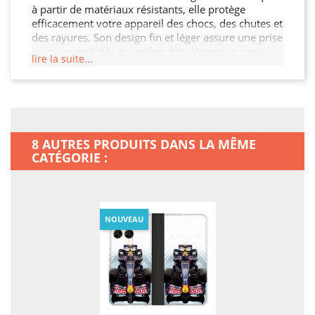
à partir de matériaux résistants, elle protège
efficacement votre appareil des chocs, des chutes et
des rayures. Son design fin et léger assure une prise
en main agréable et confortable. Vous aurez un
lire la suite...
accès facile à tous les ports et boutons de votre
Motorola Moto G67 / G77 / G87 grâce à sa
découpe précise. Choisissez cette Housse Cuir
Portefeuille pour préserver l'intégrité de votre
Motorola Moto G67 / G77 / G87 tout en ajoutant
une touche de sophistication.
8 AUTRES PRODUITS DANS LA MÊME
CATÉGORIE :
NOUVEAU