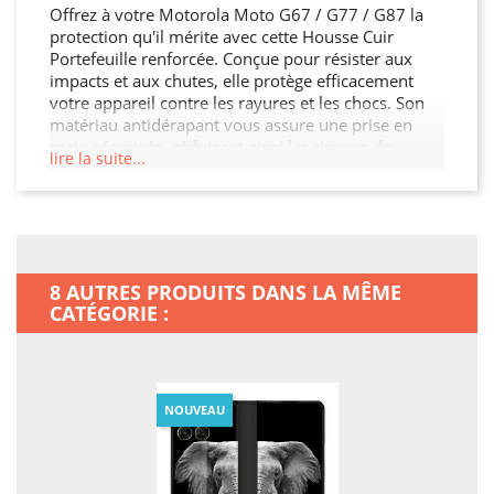
Offrez à votre Motorola Moto G67 / G77 / G87 la
protection qu'il mérite avec cette Housse Cuir
Portefeuille renforcée. Conçue pour résister aux
impacts et aux chutes, elle protège efficacement
votre appareil contre les rayures et les chocs. Son
matériau antidérapant vous assure une prise en
main sécurisée, réduisant ainsi les risques de
lire la suite...
glissement. Avec son design élégant et ses
découpes précises, cette Housse Cuir Portefeuille
permet un accès facile à tous les ports et boutons.
Protégez votre investissement et ajoutez une
touche de style à votre Motorola Moto G67 / G77 /
G87.
8 AUTRES PRODUITS DANS LA MÊME
CATÉGORIE :
NOUVEAU