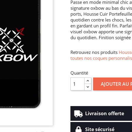
Passe en mode minimal chic ave
signature oxbow au bas du vis
ports, Housse Cuir Portefeuill
quotidien contre les chocs, les
en gardant un profil fin. Parf
visuel oxbow apporte une signa
du quotidien. Finition soignée
Retrouvez nos produits
Housse
toutes nos coques personnalis
Quantité
AJOUTER AU 
Livraison offerte
Site sécurisé