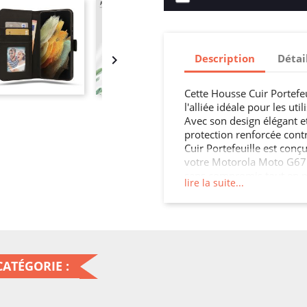
Description
Détai

Cette Housse Cuir Portefe
l'alliée idéale pour les uti
Avec son design élégant et
protection renforcée contr
Cuir Portefeuille est con
votre Motorola Moto G67 /
sans compromis tout en pr
lire la suite...
un accès facile à toutes l
G77 / G87.
ATÉGORIE :