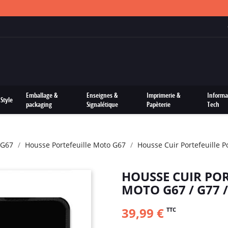
FRAIS DE PORTS OFFERTS SUR TOUTES LES COMMANDES
Emballage &
Enseignes &
Imprimerie &
Informa
Style
packaging
Signalétique
Papèterie
Tech
 G67
Housse Portefeuille Moto G67
Housse Cuir Portefeuille 
HOUSSE CUIR PO
MOTO G67 / G77 
39,99 €
TTC