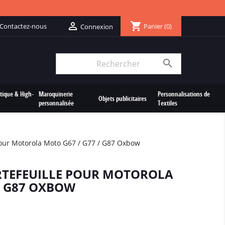
shopping_cart

Contactez-nous
Panier
(0)
Connexion

tique & High-
Maroquinerie
Personnalisations de
Objets publicitaires
personnalisée
Textiles
Pour Motorola Moto G67 / G77 / G87 Oxbow
RTEFEUILLE POUR MOTOROLA
/ G87 OXBOW