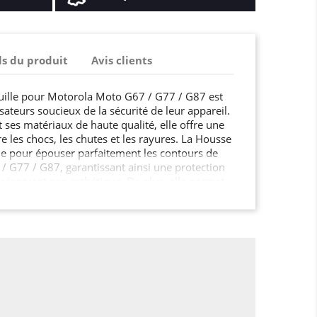
ls du produit
Avis clients
uille pour Motorola Moto G67 / G77 / G87 est
lisateurs soucieux de la sécurité de leur appareil.
 ses matériaux de haute qualité, elle offre une
e les chocs, les chutes et les rayures. La Housse
çue pour épouser parfaitement les contours de
 G77 / G87, garantissant ainsi une protection
éservant son esthétique. De plus, elle permet
es fonctionnalités de votre Motorola Moto G67 /