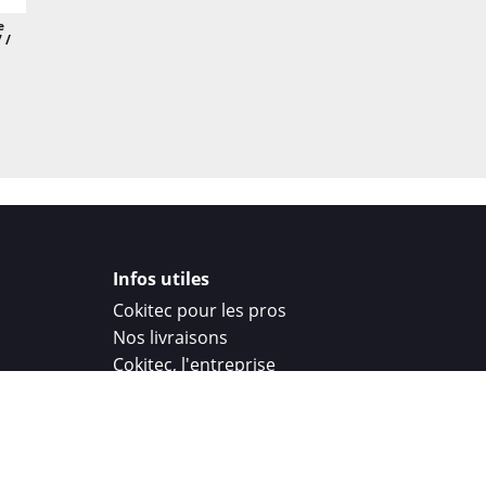
e
 /
Infos utiles
Cokitec pour les pros
Nos livraisons
Cokitec, l'entreprise
Droit de rétractation
Parrainage
Cokitec Challenge
Coque personnalisee