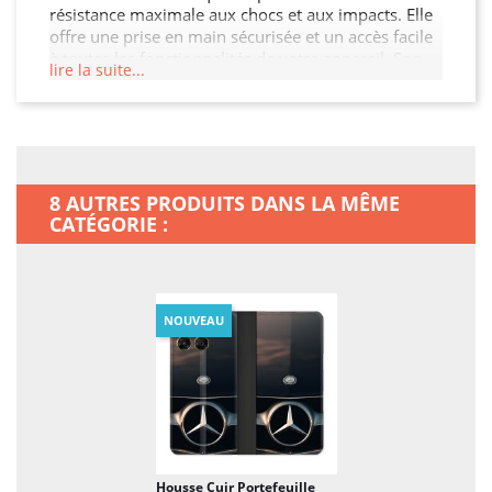
résistance maximale aux chocs et aux impacts. Elle
offre une prise en main sécurisée et un accès facile
à toutes les fonctionnalités de votre appareil. Son
lire la suite...
design fin et léger n'alourdit pas votre Motorola
Moto G67 / G77 / G87, tout en garantissant une
protection optimale contre les chocs, les rayures et
les chutes. Offrez à votre Motorola Moto G67 / G77
/ G87 la protection qu'il mérite.
8 AUTRES PRODUITS DANS LA MÊME
CATÉGORIE :
NOUVEAU
Housse Cuir Portefeuille