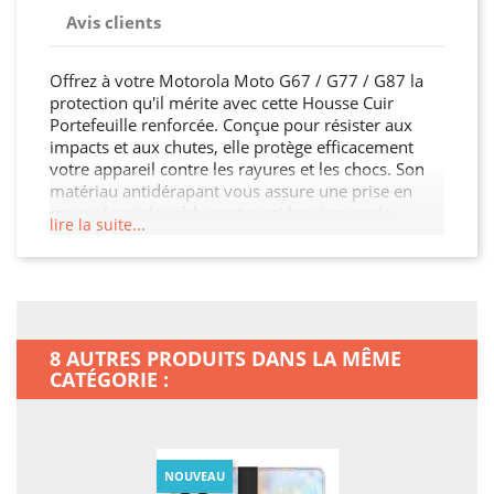
Avis clients
Offrez à votre Motorola Moto G67 / G77 / G87 la
protection qu'il mérite avec cette Housse Cuir
Portefeuille renforcée. Conçue pour résister aux
impacts et aux chutes, elle protège efficacement
votre appareil contre les rayures et les chocs. Son
matériau antidérapant vous assure une prise en
main sécurisée, réduisant ainsi les risques de
lire la suite...
glissement. Avec son design élégant et ses
découpes précises, cette Housse Cuir Portefeuille
permet un accès facile à tous les ports et boutons.
Protégez votre investissement et ajoutez une
touche de style à votre Motorola Moto G67 / G77 /
G87.
8 AUTRES PRODUITS DANS LA MÊME
CATÉGORIE :
NOUVEAU