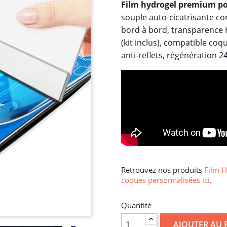
Film hydrogel premium po
souple auto-cicatrisante co
bord à bord, transparence HD
(kit inclus), compatible coq
anti-reflets, régénération 2
Retrouvez nos produits
Film H
coques personnalisées ici
.
Quantité
AJOUTER AU 