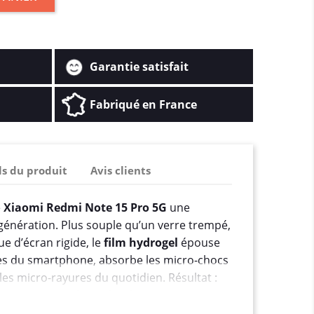
Garantie satisfait
Fabriqué en France
ls du produit
Avis clients
e
Xiaomi Redmi Note 15 Pro 5G
une
génération. Plus souple qu’un verre trempé,
e d’écran rigide, le
film hydrogel
épouse
es du smartphone, absorbe les micro-chocs
les micro-rayures du quotidien. Résultat :
sse, nette et ultra-réactive
, comme au