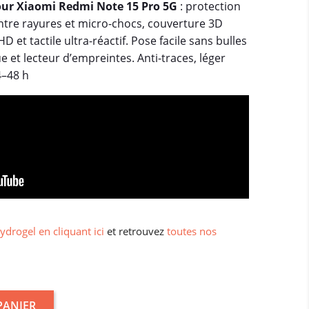
ur Xiaomi Redmi Note 15 Pro 5G
: protection
ntre rayures et micro-chocs, couverture 3D
 et tactile ultra-réactif. Pose facile sans bulles
ue et lecteur d’empreintes. Anti-traces, léger
4–48 h
ydrogel en cliquant ici
et retrouvez
toutes nos
PANIER