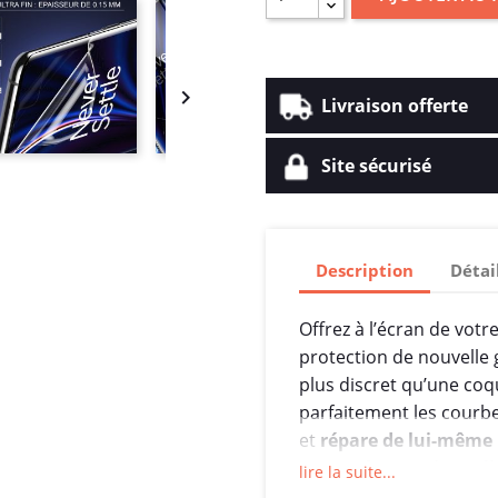

Livraison offerte
Site sécurisé
Description
Détai
Offrez à l’écran de votr
protection de nouvelle 
plus discret qu’une coqu
parfaitement les courb
et
répare de lui-même
une surface
toujours li
lire la suite...
premier jour.