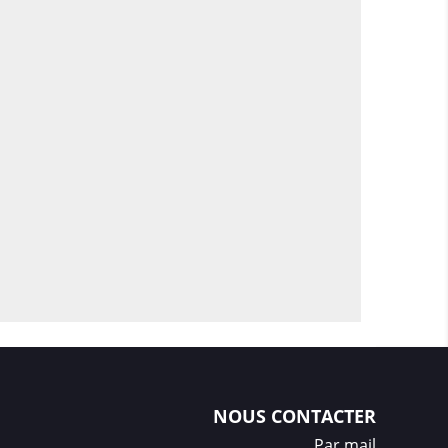
lgente
: l’hydrogel tolère mieux les petites
’un verre rigide et
chasse les bulles
plus
sentielles
el multicouches (TPU + couche auto-
ent oléophobe).
en
: contre micro-chocs, rayures de clefs,
es
: limite les empreintes et facilite le
mpact, le film retient les fragments éventuels
de l’écran.
e fluide, sans effet caoutchouc.
NOUS CONTACTER
Par mail