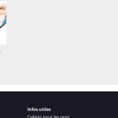
Installation plus indu
erreurs d’alignement qu
facilement.
Caractéristiques es
Matériau
: film hydrog
régénérante + revêtem
i
Protection au quotidi
poussières, traces.
Revêtement anti-trac
nettoyage.
Anti-éclats
: en cas d’i
de la couche décorative 
Toucher “verre”
: gliss
Infos utiles
Cokitec pour les pros