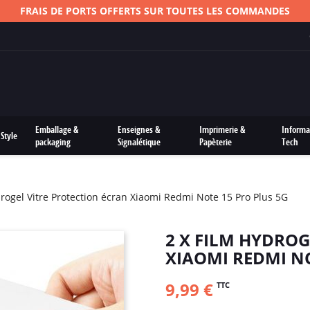
FRAIS DE PORTS OFFERTS SUR TOUTES LES COMMANDES
Emballage &
Enseignes &
Imprimerie &
Informa
Style
packaging
Signalétique
Papèterie
Tech
drogel Vitre Protection écran Xiaomi Redmi Note 15 Pro Plus 5G
2 X FILM HYDROG
XIAOMI REDMI NO
9,99 €
TTC