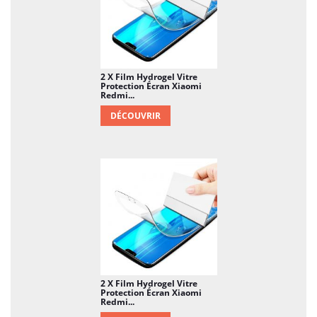
2 X Film Hydrogel Vitre
Protection Écran Xiaomi
Redmi...
DÉCOUVRIR
2 X Film Hydrogel Vitre
Protection Écran Xiaomi
Redmi...