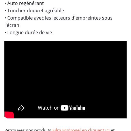
• Auto regénérant
• Toucher doux et agréable
• Compatible avec les lecteurs d'empreintes sous
l'écran
• Longue durée de vie
Retrouvez nos produits
Film Hydrogel en cliquant ici
et