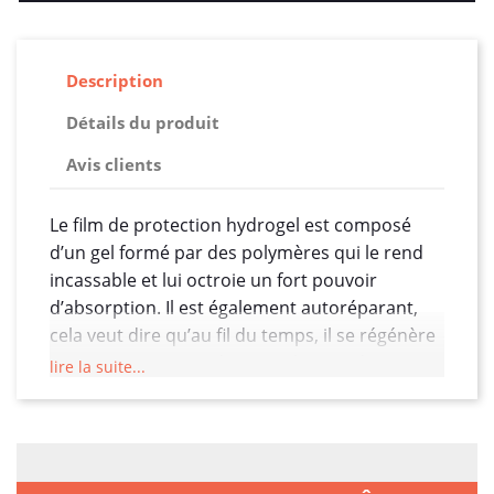
Description
Détails du produit
Avis clients
Le film de protection hydrogel est composé
d’un gel formé par des polymères qui le rend
incassable et lui octroie un fort pouvoir
d’absorption. Il est également autoréparant,
cela veut dire qu’au fil du temps, il se régénère
pour retrouver son état initial. Dites donc
lire la suite...
adieu aux micros rayures. Une autre de ses
capacités est qu’il ne garde aucune trace de
doigts ! Ces polymères constituent ensemble
un gel doté d’un fort pouvoir absorbant et d’un