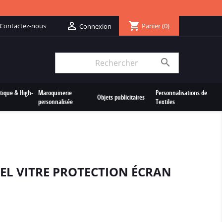
shopping_cart

Contactez-nous
Panier
(0)
Connexion

tique & High-
Maroquinerie
Personnalisations de
Objets publicitaires
personnalisée
Textiles
EL VITRE PROTECTION ÉCRAN