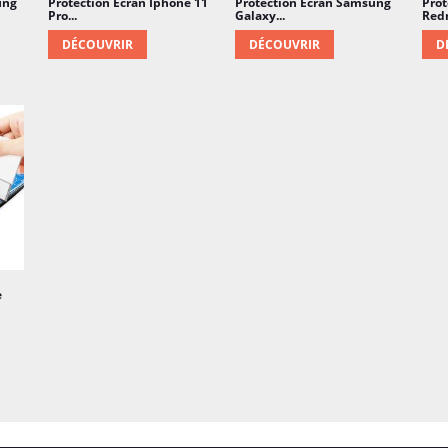
ung
Protection Écran Iphone 11
Protection Écran Samsung
avec une applicatio
Prot
Pro...
Galaxy...
Redm
Protection contre
DÉCOUVRIR
DÉCOUVRIR
D
également une prot
aidant à prévenir l
Facilité de nettoy
résistant aux emprei
nettoyage de l'écr
e