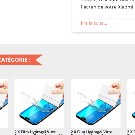
l'écran de votre Xiaomi
Protection contre
lire la suite...
pour protéger l'é
quotidiennes, les 
Auto-réparation :
d'auto-réparation, 
ATÉGORIE :
marques peuvent d
Clarté visuelle :
Il
préservant la clart
l'affichage.
Sensibilité tactile
généralement la se
d'utiliser votre 
Installation facile
2 X Film Hydrogel Vitre
2 X Film Hydrogel Vitre
2 X 