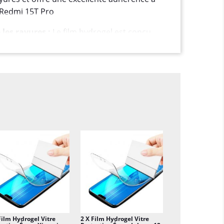
 Redmi 15T Pro
 les rayures :
Le film hydrogel est conçu
cran de votre smartphone contre les rayures
éraflures et les marques de doigts.
Certains films hydrogel ont la capacité
ce qui signifie que les petites éraflures et
isparaître avec le temps.
s sont généralement transparents,
é de l'écran et n'altérant pas la qualité de
 :
Les films hydrogel maintiennent
nsibilité tactile de l'écran, vous permettant
smartphone sans problème.
 :
Ils sont généralement faciles à installer,
Film Hydrogel Vitre
2 X Film Hydrogel Vitre