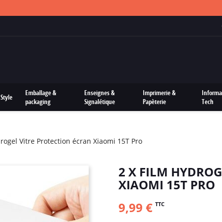
FRAIS DE PORTS OFFERTS SUR TOUTES LES COMMANDES
Emballage &
Enseignes &
Imprimerie &
Informa
Style
packaging
Signalétique
Papèterie
Tech
drogel Vitre Protection écran Xiaomi 15T Pro
2 X FILM HYDROG
XIAOMI 15T PRO
9,99 €
TTC