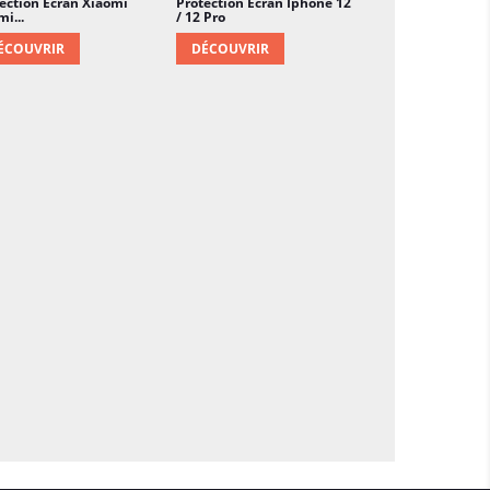
n sans bulles d'air.
ection Écran Xiaomi
Protection Écran Iphone 12
i...
/ 12 Pro
 les UV :
Certains films hydrogel offrent
ÉCOUVRIR
DÉCOUVRIR
ection contre les rayons ultraviolets,
a décoloration de l'écran.
age :
Le matériau hydrogel est souvent
ntes digitales et à la saleté, facilitant le
an.