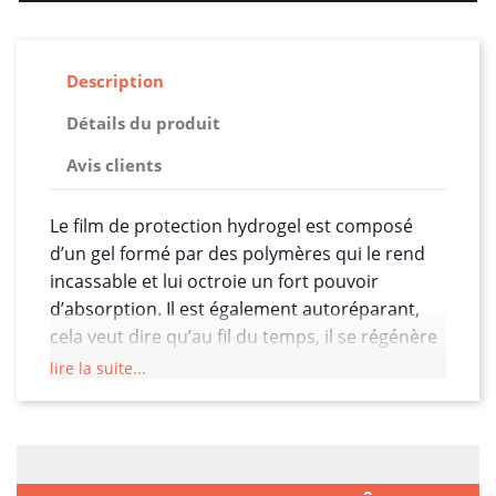
Description
Détails du produit
Avis clients
Le film de protection hydrogel est composé
d’un gel formé par des polymères qui le rend
incassable et lui octroie un fort pouvoir
d’absorption. Il est également autoréparant,
cela veut dire qu’au fil du temps, il se régénère
pour retrouver son état initial. Dites donc
lire la suite...
adieu aux micros rayures. Une autre de ses
capacités est qu’il ne garde aucune trace de
doigts ! Ces polymères constituent ensemble
un gel doté d’un fort pouvoir absorbant et d’un