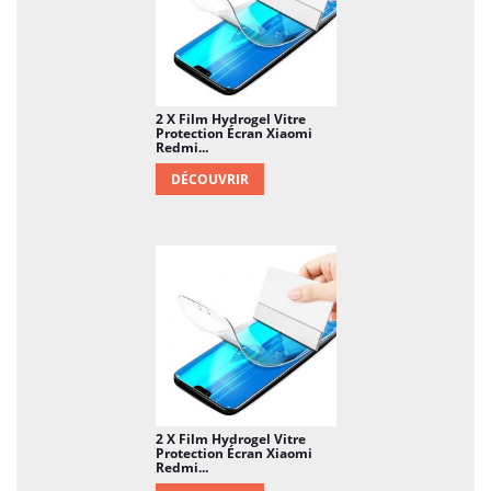
2 X Film Hydrogel Vitre
Protection Écran Xiaomi
Redmi...
DÉCOUVRIR
2 X Film Hydrogel Vitre
Protection Écran Xiaomi
Redmi...