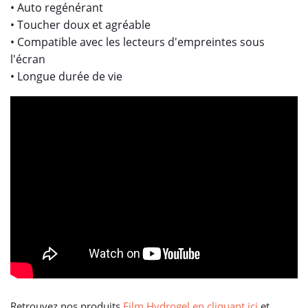
• Auto regénérant
• Toucher doux et agréable
• Compatible avec les lecteurs d'empreintes sous
l'écran
• Longue durée de vie
Retrouvez nos produits
Film Hydrogel en cliquant ici
et