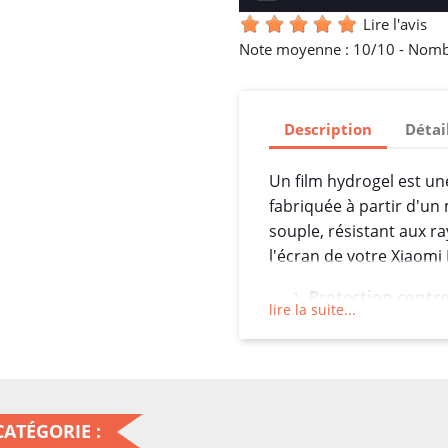
Lire l'avis
Note moyenne :
10
/10 -
Nombr
Description
Détai
Un film hydrogel est un
fabriquée à partir d'un
souple, résistant aux r
l'écran de votre Xiaom
Protection contre
lire la suite...
pour protéger l'é
quotidiennes, les 
Auto-réparation :
d'auto-réparation, 
ATÉGORIE :
marques peuvent d