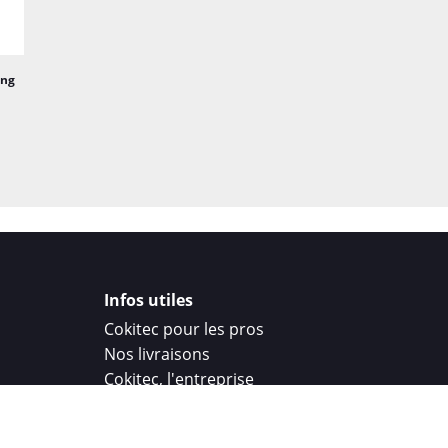
ung
Infos utiles
Cokitec pour les pros
Nos livraisons
Cokitec, l'entreprise
Droit de rétractation
Parrainage