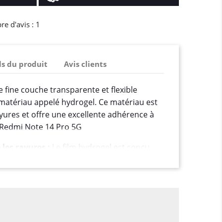
e d'avis :
1
ls du produit
Avis clients
e fine couche transparente et flexible
 matériau appelé hydrogel. Ce matériau est
ayures et offre une excellente adhérence à
i Redmi Note 14 Pro 5G
 les rayures :
Le film hydrogel est conçu
cran de votre smartphone contre les rayures
éraflures et les marques de doigts.
Certains films hydrogel ont la capacité
ce qui signifie que les petites éraflures et
isparaître avec le temps.