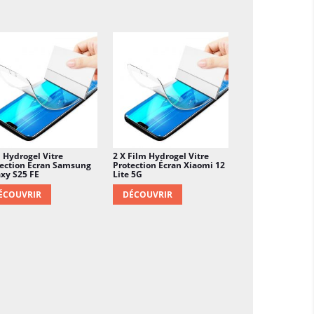
s sont généralement transparents,
é de l'écran et n'altérant pas la qualité de
 :
Les films hydrogel maintiennent
nsibilité tactile de l'écran, vous permettant
smartphone sans problème.
 :
Ils sont généralement faciles à installer,
 Hydrogel Vitre
2 X Film Hydrogel Vitre
n sans bulles d'air.
ection Écran Samsung
Protection Écran Xiaomi 12
xy S25 FE
Lite 5G
 les UV :
Certains films hydrogel offrent
ÉCOUVRIR
DÉCOUVRIR
ection contre les rayons ultraviolets,
a décoloration de l'écran.
age :
Le matériau hydrogel est souvent
ntes digitales et à la saleté, facilitant le
an.