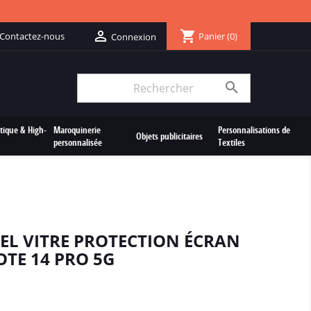
shopping_cart

Contactez-nous
Panier
(0)
Connexion

tique & High-
Maroquinerie
Personnalisations de
Objets publicitaires
personnalisée
Textiles
EL VITRE PROTECTION ÉCRAN
TE 14 PRO 5G