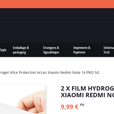
FRAIS DE PORTS OFFERTS SUR TOUTES LES COMMANDES
Emballage &
Enseignes &
Imprimerie &
Informa
Style
packaging
Signalétique
Papèterie
Tech
drogel Vitre Protection écran Xiaomi Redmi Note 14 PRO 5G
2 X FILM HYDROG
XIAOMI REDMI NO
9,99 €
TTC