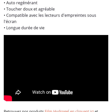
• Auto regénérant
• Toucher doux et agréable
• Compatible avec les lecteurs d'empreintes sous
l'écran
• Longue durée de vie
Retrouvez nos produits
Film Hydrogel en cliquant ici
et