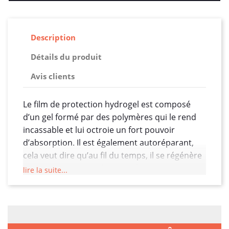
Description
Détails du produit
Avis clients
Le film de protection hydrogel est composé
d’un gel formé par des polymères qui le rend
incassable et lui octroie un fort pouvoir
d’absorption. Il est également autoréparant,
cela veut dire qu’au fil du temps, il se régénère
pour retrouver son état initial. Dites donc
lire la suite...
adieu aux micros rayures. Une autre de ses
capacités est qu’il ne garde aucune trace de
doigts ! Ces polymères constituent ensemble
un gel doté d’un fort pouvoir absorbant et d’un