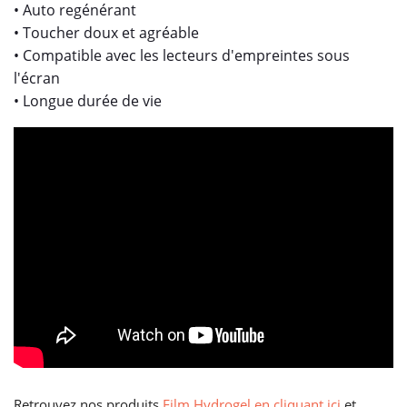
• Auto regénérant
• Toucher doux et agréable
• Compatible avec les lecteurs d'empreintes sous
l'écran
• Longue durée de vie
Retrouvez nos produits
Film Hydrogel en cliquant ici
et