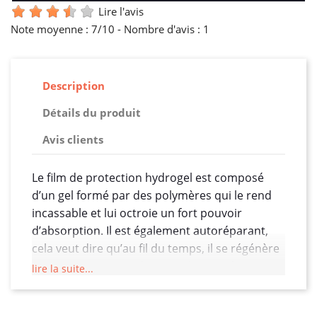
Lire l'avis
Note moyenne :
7
/10 -
Nombre d'avis :
1
Description
Détails du produit
Avis clients
Le film de protection hydrogel est composé
d’un gel formé par des polymères qui le rend
incassable et lui octroie un fort pouvoir
d’absorption. Il est également autoréparant,
cela veut dire qu’au fil du temps, il se régénère
pour retrouver son état initial. Dites donc
lire la suite...
adieu aux micros rayures. Une autre de ses
capacités est qu’il ne garde aucune trace de