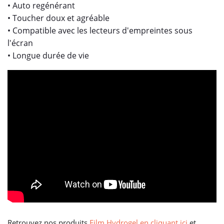
• Auto regénérant
• Toucher doux et agréable
• Compatible avec les lecteurs d'empreintes sous
l'écran
• Longue durée de vie
Retrouvez nos produits
Film Hydrogel en cliquant ici
et