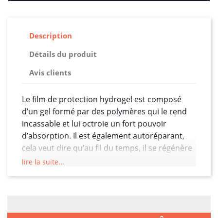
Description
Détails du produit
Avis clients
Le film de protection hydrogel est composé
d’un gel formé par des polymères qui le rend
incassable et lui octroie un fort pouvoir
d’absorption. Il est également autoréparant,
cela veut dire qu’au fil du temps, il se régénère
pour retrouver son état initial. Dites donc
lire la suite...
adieu aux micros rayures. Une autre de ses
capacités est qu’il ne garde aucune trace de
doigts ! Ces polymères constituent ensemble
un gel doté d’un fort pouvoir absorbant et d’un