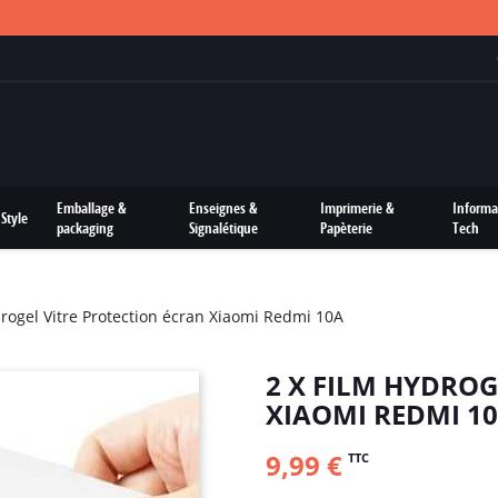
FRAIS DE PORTS OFFERTS SUR TOUTES LES COMMANDES
Emballage &
Enseignes &
Imprimerie &
Informa
Style
packaging
Signalétique
Papèterie
Tech
drogel Vitre Protection écran Xiaomi Redmi 10A
2 X FILM HYDROG
XIAOMI REDMI 1
9,99 €
TTC