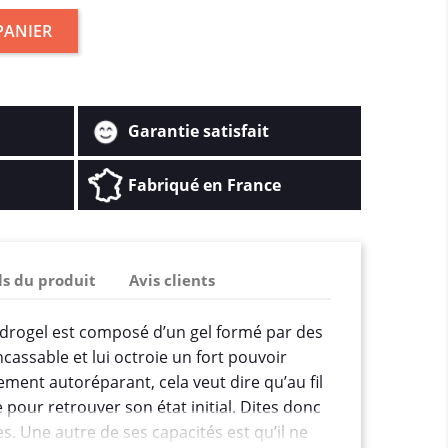
PANIER
Garantie satisfait
Fabriqué en France
ls du produit
Avis clients
ydrogel est composé d’un gel formé par des
cassable et lui octroie un fort pouvoir
lement autoréparant, cela veut dire qu’au fil
 pour retrouver son état initial. Dites donc
s. Une autre de ses capacités est qu’il ne