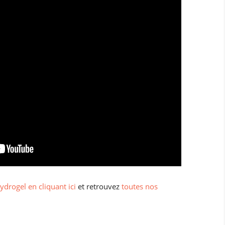
ydrogel en cliquant ici
et retrouvez
toutes nos