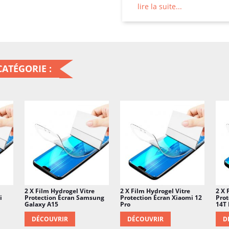
garde aucune trace de d
lire la suite...
ensemble un gel doté d’
degré de flexibilité simi
sont également reconnu
toxicité. C’est pourquoi 
ATÉGORIE :
biomédicales et pharmac
contact ou des prothès
notamment grâce à leur 
cicatrisation.
2 X Film Hydrogel Vitre
2 X Film Hydrogel Vitre
2 X 
i
Protection Écran Samsung
Protection Écran Xiaomi 12
Prot
Galaxy A15
Pro
14T 
DÉCOUVRIR
DÉCOUVRIR
D