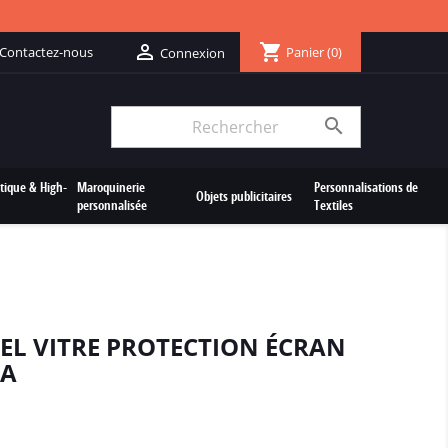
shopping_cart

Contactez-nous
Panier
(0)
Connexion

tique & High-
Maroquinerie
Personnalisations de
Objets publicitaires
personnalisée
Textiles
EL VITRE PROTECTION ÉCRAN
0A