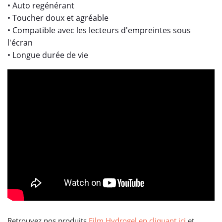
• Auto regénérant
• Toucher doux et agréable
• Compatible avec les lecteurs d'empreintes sous
l'écran
• Longue durée de vie
Retrouvez nos produits
Film Hydrogel en cliquant ici
et