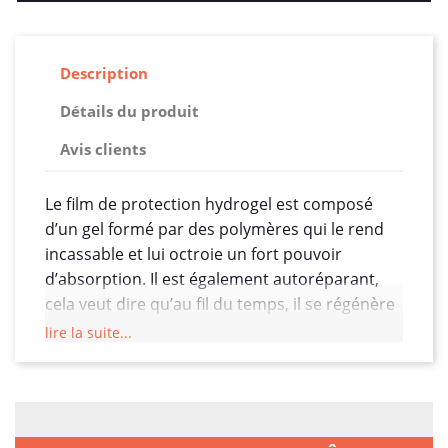
Description
Détails du produit
Avis clients
Le film de protection hydrogel est composé
d’un gel formé par des polymères qui le rend
incassable et lui octroie un fort pouvoir
d’absorption. Il est également autoréparant,
cela veut dire qu’au fil du temps, il se régénère
pour retrouver son état initial. Dites donc
lire la suite...
adieu aux micros rayures. Une autre de ses
capacités est qu’il ne garde aucune trace de
doigts ! Ces polymères constituent ensemble
un gel doté d’un fort pouvoir absorbant et d’un